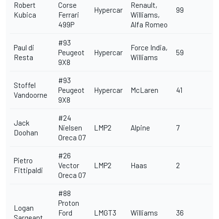
Robert
Corse
Renault,
Hypercar
99
Kubica
Ferrari
Williams,
499P
Alfa Romeo
#93
Paul di
Force India,
Peugeot
Hypercar
59
Resta
Williams
9X8
#93
Stoffel
Peugeot
Hypercar
McLaren
41
Vandoorne
9X8
#24
Jack
Nielsen
LMP2
Alpine
7
Doohan
Oreca 07
#26
Pietro
Vector
LMP2
Haas
2
Fittipaldi
Oreca 07
#88
Proton
Logan
Ford
LMGT3
Williams
36
Sargeant