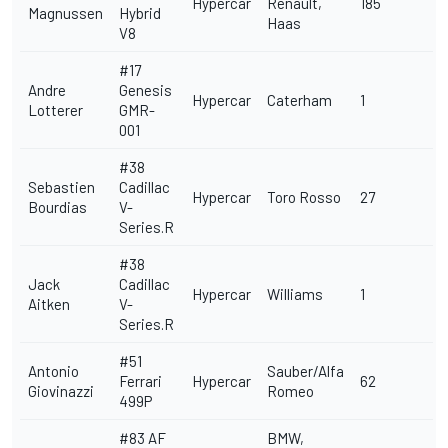
Hypercar
Renault,
185
Magnussen
Hybrid
Haas
V8
#17
Andre
Genesis
Hypercar
Caterham
1
Lotterer
GMR-
001
#38
Sebastien
Cadillac
Hypercar
Toro Rosso
27
Bourdias
V-
Series.R
#38
Jack
Cadillac
Hypercar
Williams
1
Aitken
V-
Series.R
#51
Antonio
Sauber/Alfa
Ferrari
Hypercar
62
Giovinazzi
Romeo
499P
#83
AF
BMW,