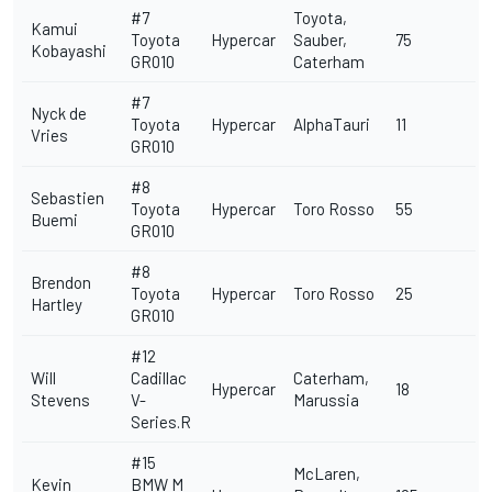
#7
Toyota,
Kamui
Toyota
Hypercar
Sauber,
75
Kobayashi
GR010
Caterham
#7
Nyck de
Toyota
Hypercar
AlphaTauri
11
Vries
GR010
#8
Sebastien
Toyota
Hypercar
Toro Rosso
55
Buemi
GR010
#8
Brendon
Toyota
Hypercar
Toro Rosso
25
Hartley
GR010
#12
Will
Cadillac
Caterham,
Hypercar
18
Stevens
V-
Marussia
Series.R
#15
McLaren,
Kevin
BMW M