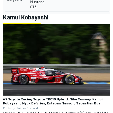
Mustang
GT3
Kamui Kobayashi
#7 Toyota Racing Toyota TR010 Hybrid: Mike Conway, Kamui
Kobayashi, Nyck De Vries, Esteban Masson, Sebastien Buemi
Photo by: Rainier Ehrhardt
Coche: #7 Toyota GR010 Hybrid Antiguo(s) equipo(s) de