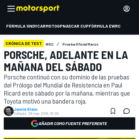
FÓRMULA 1
INDYCAR
MOTOGP
NASCAR CUP
FÓRMULA E
WRC
CRÓNICA DE TEST
WEC
Prueba Oficial Marzo
PORSCHE, ADELANTE EN LA
MAÑANA DEL SÁBADO
Porsche continuó con su dominio de las pruebas
del Prólogo del Mundial de Resistencia en Paul
Ricard este sábado por la mañana, mientras que
Toyota motivó una bandera roja.
Jamie Klein
Editado:
26 mar 2016, 16:05
AÑADIR COMO FUENTE PREFERENTE