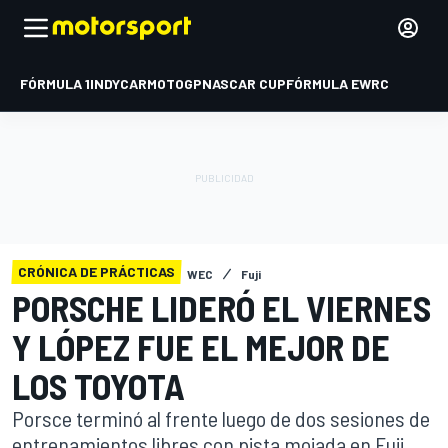
FÓRMULA 1
INDYCAR
MOTOGP
NASCAR CUP
FÓRMULA E
WRC
CRÓNICA DE PRÁCTICAS
WEC
Fuji
PORSCHE LIDERÓ EL VIERNES
Y LÓPEZ FUE EL MEJOR DE
LOS TOYOTA
Porsce terminó al frente luego de dos sesiones de
entrenamientos libres con pista mojada en Fuji,