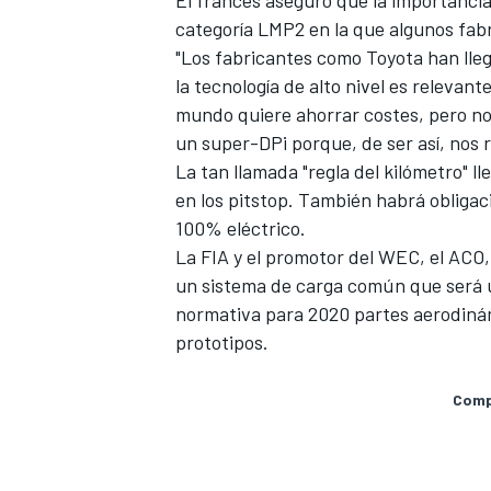
El francés aseguró que la importancia 
categoría LMP2 en la que algunos fa
"Los fabricantes como Toyota han ll
la tecnología de alto nivel es
relevante
mundo quiere ahorrar costes, pero no
un super-DPi porque, de ser así, nos 
La tan llamada "regla del kilómetro" l
en los pitstop. También habrá obligac
100% eléctrico.
La FIA y el promotor del WEC, el ACO, 
un sistema de carga común que será u
normativa para 2020 partes aerodinámic
prototipos.
Compa