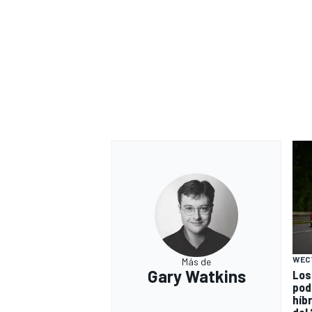
WEC
Más de
Gary Watkins
Los
pod
híb