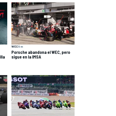
WEC
9 m
Porsche abandona el WEC, pero
lla
sigue en la IMSA