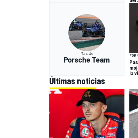
del
Más de
FÓR
Porsche Team
Pas
moj
la 
Últimas noticias