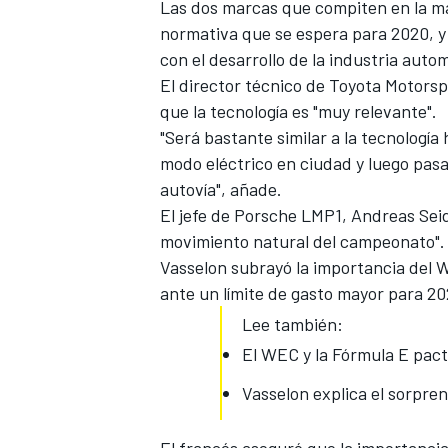
Las dos marcas que compiten en la m
FÓRMULA E
normativa que se espera para 2020,
y
con el desarrollo de la industria auto
El director técnico de
Toyota Motorsp
que la tecnología es "muy relevante".
"Será bastante similar a la tecnología
modo eléctrico en ciudad y luego pasa
autovía", añade.
El jefe de
Porsche LMP1
, Andreas Sei
movimiento natural del campeonato"
Vasselon subrayó la importancia del
ante un límite de gasto mayor para 2
Lee también:
WRC
El WEC y la Fórmula E pact
Vasselon explica el sorpr