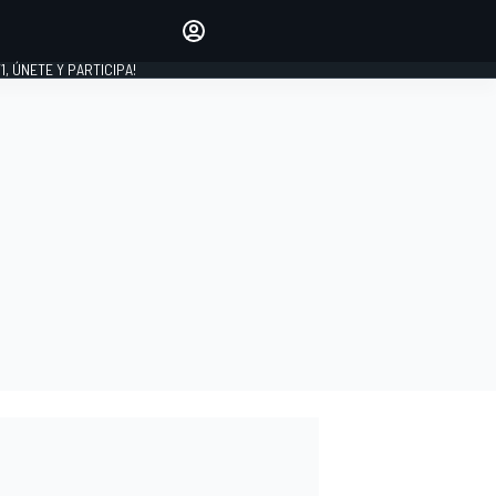
favoritos
Haz que se oiga tu voz
comentando artículos.
1, ÚNETE Y PARTICIPA!
INICIAR SESIÓN
EDICIÓN
LATINOAMÉRICA