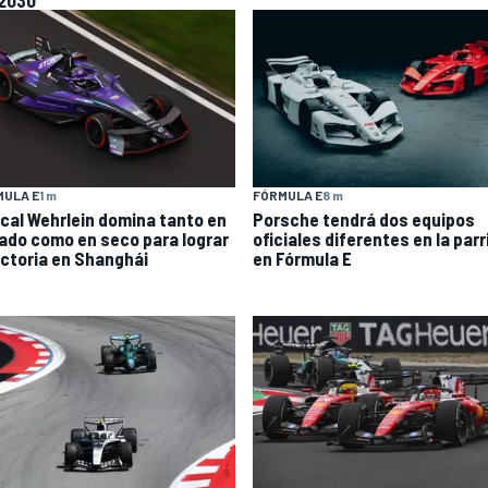
 2030
MULA E
1 m
FÓRMULA E
8 m
cal Wehrlein domina tanto en
Porsche tendrá dos equipos
ado como en seco para lograr
oficiales diferentes en la parri
victoria en Shanghái
en Fórmula E