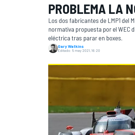
PROBLEMA LA N
INDYCAR
Los dos fabricantes de LMP1 del M
normativa propuesta por el WEC d
eléctrica tras parar en boxes.
Gary Watkins
Editado:
5 may 2021, 16:20
MOTOGP