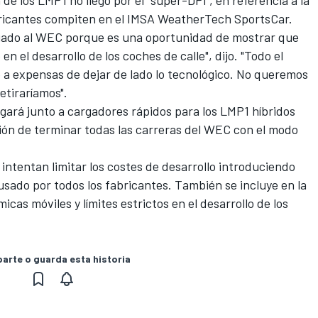
de los LMP1 no llegó por el "super-DPi", en referencia a la
bricantes compiten en el IMSA WeatherTech SportsCar.
egado al WEC porque es una oportunidad de mostrar que
 en el desarrollo de los coches de calle
", dijo. "Todo el
 a expensas de dejar de lado lo tecnológico. No queremos
retiraríamos".
legará junto a cargadores rápidos para los LMP1 híbridos
ión de terminar todas las carreras del WEC con el modo
intentan limitar los costes de desarrollo introduciendo
sado por todos los fabricantes. También se incluye en la
as móviles y límites estrictos en el desarrollo de los
rte o guarda esta historia