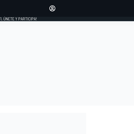
favoritos
Haz que se oiga tu voz
comentando artículos.
1, ÚNETE Y PARTICIPA!
INICIAR SESIÓN
EDICIÓN
LATINOAMÉRICA