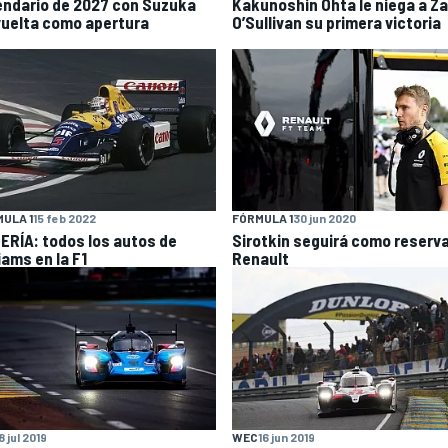
endario de 2027 con Suzuka
Kakunoshin Ohta le niega a Z
vuelta como apertura
O’Sullivan su primera victoria
ULA 1
15 feb 2022
FÓRMULA 1
30 jun 2020
ERÍA: todos los autos de
Sirotkin seguirá como reserv
iams en la F1
Renault
8 jul 2019
WEC
16 jun 2019