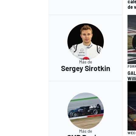
cal
de 
Más de
Sergey Sirotkin
FÓRM
GAL
Will
Más de
WEC