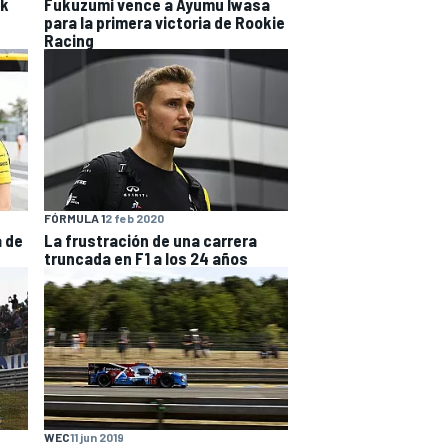
ak
Fukuzumi vence a Ayumu Iwasa
para la primera victoria de Rookie
Racing
FÓRMULA 1
2 feb 2020
a de
La frustración de una carrera
truncada en F1 a los 24 años
WEC
11 jun 2019