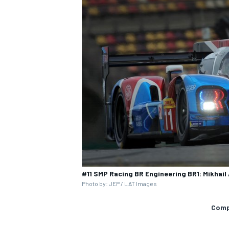
#11 SMP Racing BR Engineering BR1: Mikhail 
Photo by: JEP / LAT Images
Compa