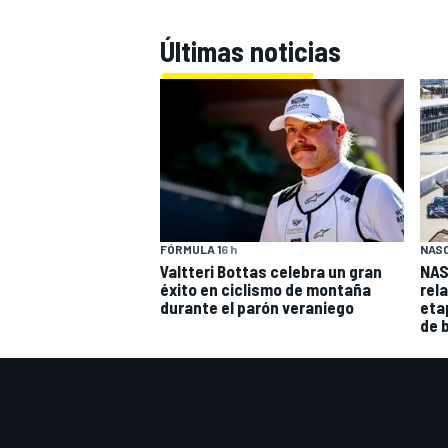
Últimas noticias
FÓRMULA 1
6 h
NAS
Valtteri Bottas celebra un gran
NAS
MÁS CATEGORÍAS
éxito en ciclismo de montaña
rel
durante el parón veraniego
eta
de 