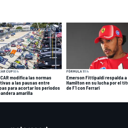
CAR CUP
10 h
FÓRMULA 1
11 h
CAR modifica las normas
Emerson Fittipaldi respalda a
ativas a las pausas entre
Hamilton en su lucha por el tít
pas para acortar los periodos
de F1 con Ferrari
bandera amarilla