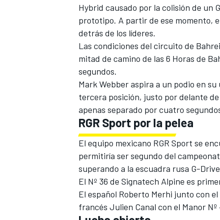
Hybrid causado por la colisión de un 
prototipo. A partir de ese momento, e
detrás de los líderes.
Las condiciones del circuito de Bahre
mitad de camino de las 6 Horas de Bahr
segundos.
Mark Webber aspira a un podio en su 
NASCAR CUP
tercera posición, justo por delante de
apenas separado por cuatro segundos
RGR Sport por la pelea
El equipo mexicano RGR Sport se encue
permitiría ser segundo del campeonato
superando a la escuadra rusa G-Driv
El Nº 36 de Signatech Alpine es prim
El español Roberto Merhi junto con e
francés Julien Canal con el Manor Nº
Lucha abierta