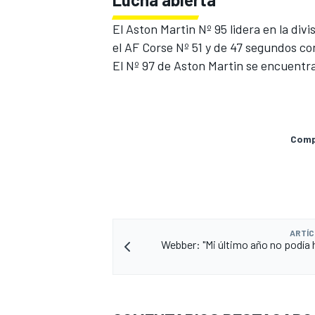
FÓRMULA E
El Aston Martin Nº 95 lidera en la di
el AF Corse Nº 51 y de 47 segundos co
El Nº 97 de Aston Martin se encuentra
Compa
WRC
ARTÍC
Webber: "Mi último año no podía 