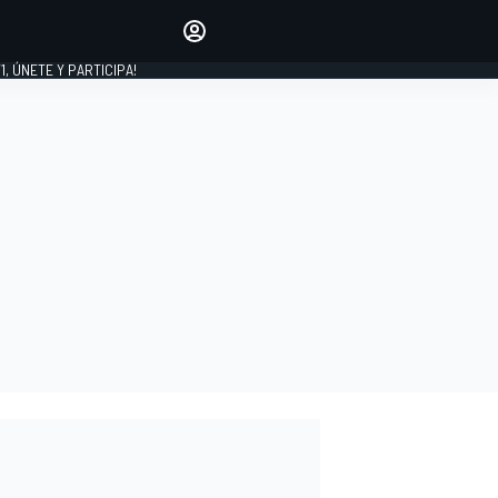
favoritos
Haz que se oiga tu voz
comentando artículos.
1, ÚNETE Y PARTICIPA!
INICIAR SESIÓN
EDICIÓN
LATINOAMÉRICA