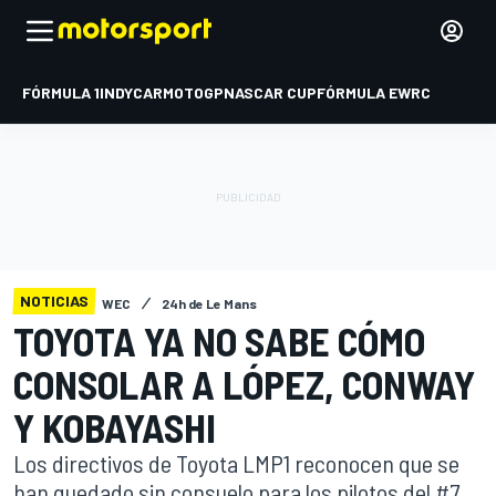
FÓRMULA 1
INDYCAR
MOTOGP
NASCAR CUP
FÓRMULA E
WRC
NOTICIAS
WEC
24h de Le Mans
TOYOTA YA NO SABE CÓMO
CONSOLAR A LÓPEZ, CONWAY
Y KOBAYASHI
Los directivos de Toyota LMP1 reconocen que se
han quedado sin consuelo para los pilotos del #7,