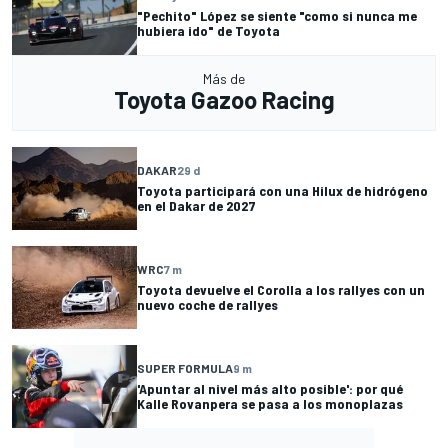
"Pechito" López se siente "como si nunca me
hubiera ido" de Toyota
Más de
Toyota Gazoo Racing
DAKAR
29 d
Toyota participará con una Hilux de hidrógeno
en el Dakar de 2027
WRC
7 m
Toyota devuelve el Corolla a los rallyes con un
nuevo coche de rallyes
SUPER FORMULA
9 m
'Apuntar al nivel más alto posible': por qué
Kalle Rovanpera se pasa a los monoplazas