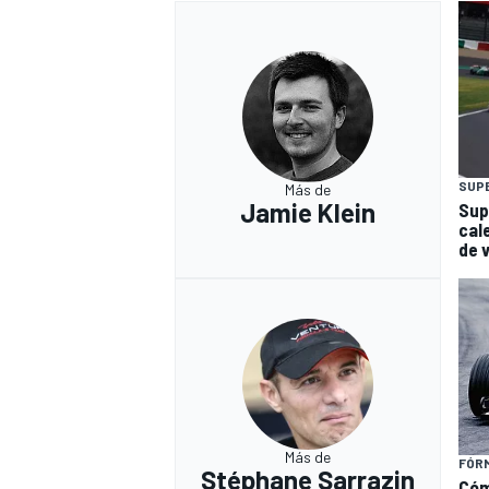
SUP
Más de
Jamie Klein
Sup
cal
de 
Más de
FÓRM
Stéphane Sarrazin
Cóm