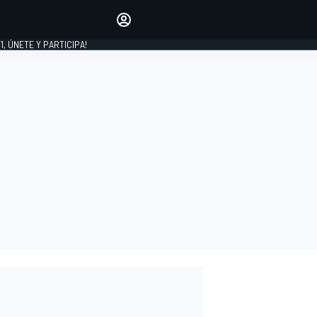
favoritos
Haz que se oiga tu voz
comentando artículos.
1, ÚNETE Y PARTICIPA!
INICIAR SESIÓN
EDICIÓN
LATINOAMÉRICA