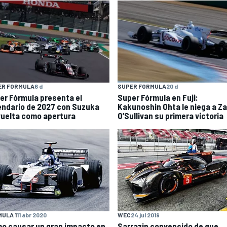
ER FORMULA
6 d
SUPER FORMULA
20 d
er Fórmula presenta el
Super Fórmula en Fuji:
endario de 2027 con Suzuka
Kakunoshin Ohta le niega a Z
vuelta como apertura
O’Sullivan su primera victoria
ULA 1
11 abr 2020
WEC
24 jul 2019
o causar un gran impacto en
Sarrazin convencido de que