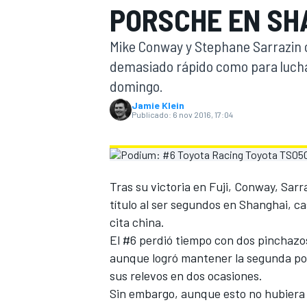
PORSCHE EN SH
INDYCAR
Mike Conway y Stephane Sarrazin c
demasiado rápido como para luchar
domingo.
Jamie Klein
Publicado:
6 nov 2016, 17:04
Tras su victoria en Fuji, Conway, Sar
título
al ser segundos en Shanghai, ca
cita china.
MOTOGP
El #6 perdió tiempo con dos pinchazos
aunque logró mantener la segunda pos
sus relevos en dos ocasiones.
Sin embargo, aunque esto no hubiera 