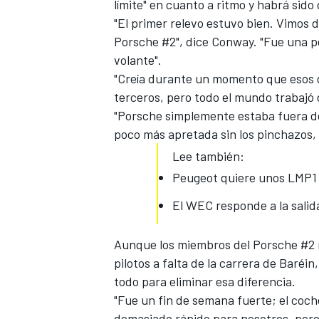
límite" en cuanto a ritmo
y habrá sido d
"El primer relevo estuvo bien. Vimos 
Porsche #2", dice Conway. "Fue una p
volante".
"Creía durante un momento que esos do
terceros, pero todo el mundo trabajó
"Porsche simplemente estaba fuera del
NASCAR CUP
poco más apretada sin los pinchazos, 
Lee también:
Peugeot quiere unos LMP1 d
El WEC responde a la salid
Aunque los miembros del Porsche #2 m
pilotos a falta de la carrera de Baréi
todo para eliminar esa diferencia.
"Fue un fin de semana fuerte;
el coch
demasiado rápido para nosotros, pero