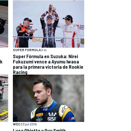
SUPER FORMULA
2 m
Super Fórmula en Suzuka: Nirei
ak
Fukuzumi vence a Ayumu Iwasa
para la primera victoria de Rookie
Racing
WEC
23 jul 2019
Luca Ghiotto y Guy Smith