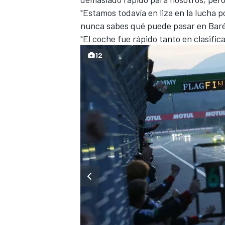
"Estamos todavía en liza en la lucha po
FÓRMULA E
nunca sabes qué puede pasar en Baré
"El coche fue rápido tanto en clasifi
12
WRC