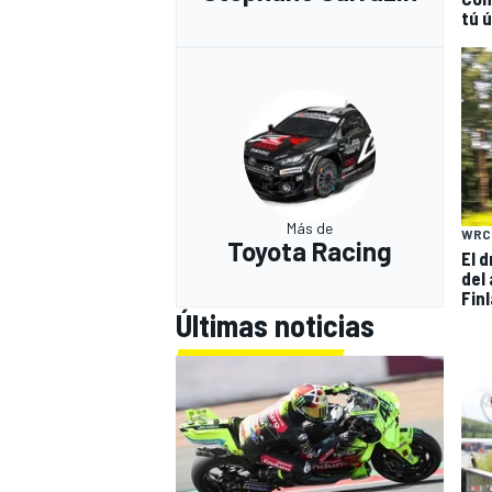
tú 
Más de
WRC
Toyota Racing
El 
del
Fin
Últimas noticias