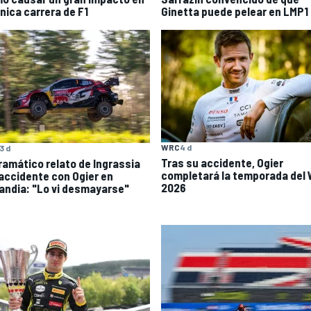
única carrera de F1
Ginetta puede pelear en LMP1
WRC
4 d
3 d
Tras su accidente, Ogier
dramático relato de Ingrassia
completará la temporada del
 accidente con Ogier en
2026
landia: "Lo vi desmayarse"