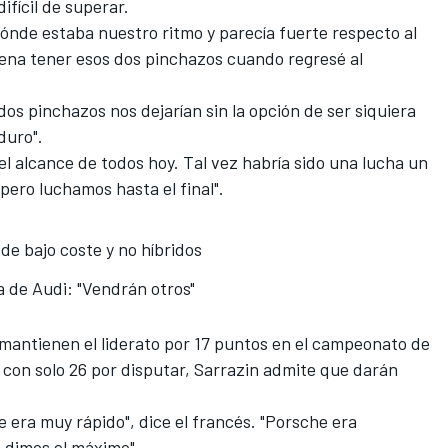
ifícil de superar.
dónde estaba nuestro ritmo y parecía fuerte respecto al
ena tener esos dos pinchazos cuando regresé al
s pinchazos nos dejarían sin la opción de ser siquiera
 duro".
 alcance de todos hoy. Tal vez habría sido una lucha un
pero luchamos hasta el final".
e bajo coste y no híbridos
a de Audi: "Vendrán otros"
antienen el liderato por 17 puntos en el campeonato de
n, con solo 26 por disputar, Sarrazin admite que darán
e era muy rápido
", dice el francés. "Porsche era
 dimos el máximo".