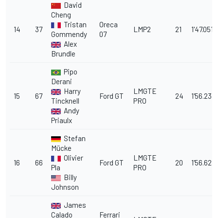
David
Cheng
Tristan
Oreca
14
37
LMP2
21
1'47.051
Gommendy
07
Alex
Brundle
Pipo
Derani
Harry
LMGTE
15
67
Ford GT
24
1'56.233
Tincknell
PRO
Andy
Priaulx
Stefan
Mücke
Olivier
LMGTE
16
66
Ford GT
20
1'56.628
Pla
PRO
Billy
Johnson
James
Calado
Ferrari