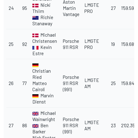
Aston
Nicki
LMGTE
24
95
Martin
27
1'59.597
Thiim
PRO
Vantage
Richie
Stanaway
Michael
Christensen
Porsche
LMGTE
25
92
19
1'59.685
Kevin
911 RSR
PRO
Estre
Christian
Ried
Porsche
LMGTE
26
77
Matteo
911 RSR
25
1'59.840
AM
Cairoli
(991)
Marvin
Dienst
Michael
Wainwright
Porsche
LMGTE
27
86
Ben
911 RSR
23
2'02.353
AM
Barker
(991)
Nick Foster