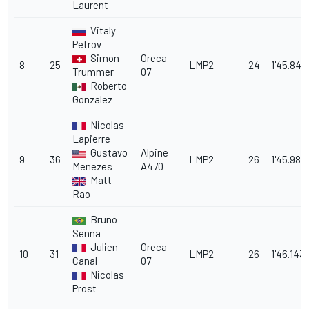
Laurent
Vitaly
Petrov
Simon
Oreca
8
25
LMP2
24
1'45.848
Trummer
07
Roberto
Gonzalez
Nicolas
Lapierre
Gustavo
Alpine
9
36
LMP2
26
1'45.981
Menezes
A470
Matt
Rao
Bruno
Senna
Julien
Oreca
10
31
LMP2
26
1'46.143
Canal
07
Nicolas
Prost