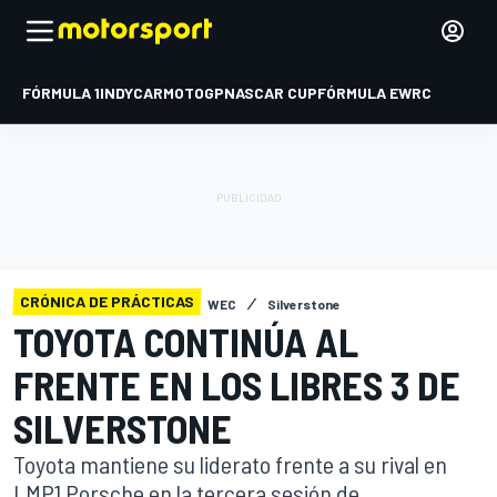
FÓRMULA 1
INDYCAR
MOTOGP
NASCAR CUP
FÓRMULA E
WRC
CRÓNICA DE PRÁCTICAS
WEC
Silverstone
TOYOTA CONTINÚA AL
FRENTE EN LOS LIBRES 3 DE
SILVERSTONE
Toyota mantiene su liderato frente a su rival en
LMP1 Porsche en la tercera sesión de