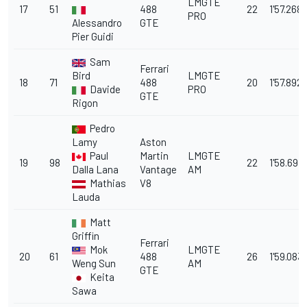
LMGTE
17
51
488
22
1'57.268
PRO
Alessandro
GTE
Pier Guidi
Sam
Ferrari
Bird
LMGTE
18
71
488
20
1'57.892
Davide
PRO
GTE
Rigon
Pedro
Lamy
Aston
Paul
Martin
LMGTE
19
98
22
1'58.691
Dalla Lana
Vantage
AM
Mathias
V8
Lauda
Matt
Griffin
Ferrari
Mok
LMGTE
20
61
488
26
1'59.083
Weng Sun
AM
GTE
Keita
Sawa