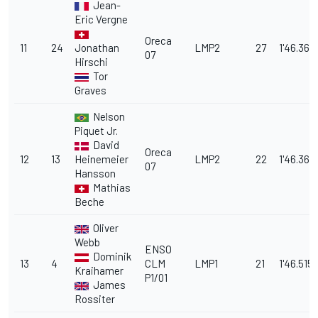
Jean-
Eric Vergne
Oreca
11
24
Jonathan
LMP2
27
1'46.363
07
Hirschi
Tor
Graves
Nelson
Piquet Jr.
David
Oreca
12
13
Heinemeier
LMP2
22
1'46.366
07
Hansson
Mathias
Beche
Oliver
Webb
ENSO
Dominik
13
4
CLM
LMP1
21
1'46.515
Kraihamer
P1/01
James
Rossiter