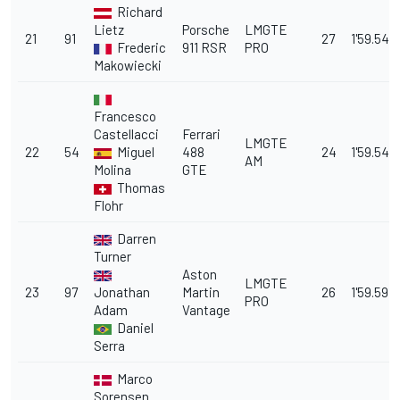
Richard
Lietz
Porsche
LMGTE
21
91
27
1'59.540
Frederic
911 RSR
PRO
Makowiecki
Francesco
Castellacci
Ferrari
LMGTE
22
54
Miguel
488
24
1'59.544
AM
Molina
GTE
Thomas
Flohr
Darren
Turner
Aston
LMGTE
23
97
Jonathan
Martin
26
1'59.591
PRO
Adam
Vantage
Daniel
Serra
Marco
Sorensen