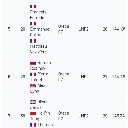
Francois
Perrodo
Oreca
5
28
Emmanuel
LMP2
26
1'44.105
07
Collard
Matthieu
Vaxivière
Roman
Rusinov
Pierre
Oreca
6
26
LMP2
27
1'44.485
Thiriet
07
Alex
Lynn
Oliver
Jarvis
Ho-Pin
Oreca
7
38
LMP2
29
1'45.344
Tung
07
Thomas