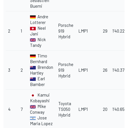
Sebastien
Buemi
Andre
Lotterer
Porsche
Neel
2
1
919
LMP1
29
1'40.223
Jani
Hybrid
Nick
Tandy
Timo
Bernhard
Porsche
Brendon
3
2
919
LMP1
26
1'40.373
Hartley
Hybrid
Earl
Bamber
Kamui
Kobayashi
Toyota
Mike
4
7
TS050
LMP1
20
1'40.656
Conway
Hybrid
Jose
Maria Lopez