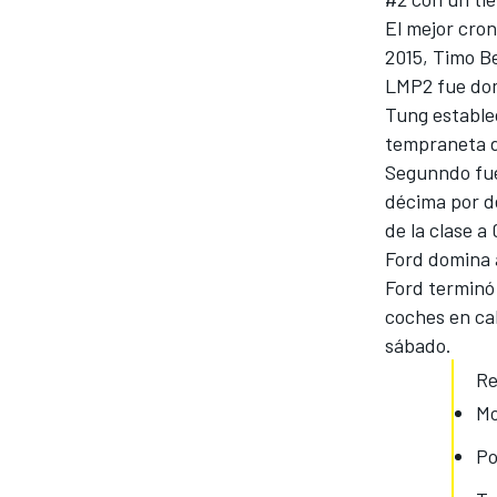
El mejor cro
FÓRMULA E
2015, Timo B
LMP2 fue dom
Tung estable
tempraneta d
Segunndo fue
décima por d
de la clase a
Ford domina 
Ford terminó
coches en ca
sábado.
WRC
Re
Mo
Po