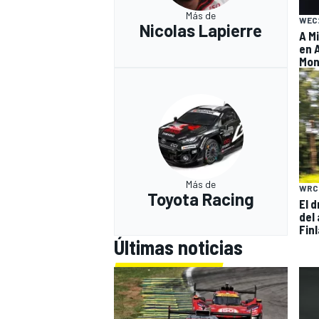
Más de
WEC
Nicolas Lapierre
A M
en 
Mon
Más de
WRC
Toyota Racing
El 
del
Fin
Últimas noticias