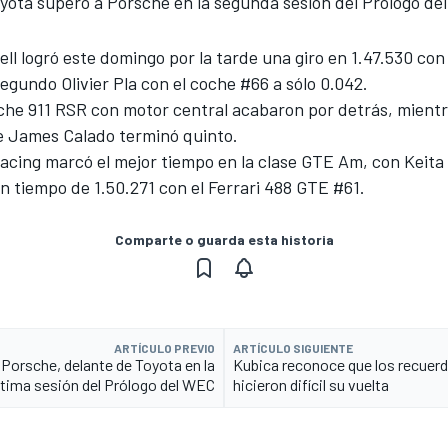
yota superó a Porsche en la segunda sesión del Prólogo d
ll logró este domingo por la tarde una giro en 1.47.530 con
gundo Olivier Pla con el coche #66 a sólo 0.042.
che 911 RSR con motor central acabaron por detrás, mientr
de James Calado terminó quinto.
acing marcó el mejor tiempo en la clase GTE Am, con Keit
 tiempo de 1.50.271 con el Ferrari 488 GTE #61.
Comparte o guarda esta historia
ARTÍCULO PREVIO
ARTÍCULO SIGUIENTE
Porsche, delante de Toyota en la
Kubica reconoce que los recuerdo
tima sesión del Prólogo del WEC
hicieron difícil su vuelta