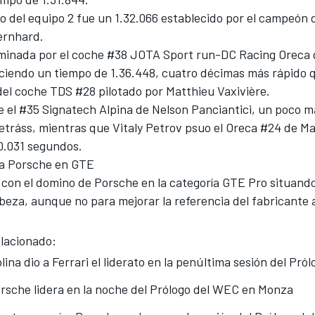
no del equipo 2 fue un 1.32.066 establecido por el campeón
ernhard.
inada por el coche #38 JOTA Sport run-DC Racing Oreca 
ciendo un tiempo de 1.36.448, cuatro décimas más rápido q
el coche TDS #28 pilotado por Matthieu Vaxivière.
 el #35 Signatech Alpina de Nelson Panciantici, un poco m
etráss, mientras que Vitaly Petrov psuo el Oreca #24 de M
 0.031 segundos.
a Porsche en GTE
 con el domino de Porsche en la categoría GTE Pro situando
beza, aunque no para mejorar la referencia del fabricante 
lacionado:
lina dio a Ferrari el liderato en la penúltima sesión del Pr
rsche lidera en la noche del Prólogo del WEC en Monza