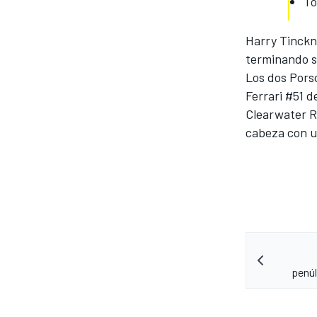
To
Harry Tinckne
terminando se
Los dos Pors
Ferrari #51 
Clearwater R
cabeza con un
penúl