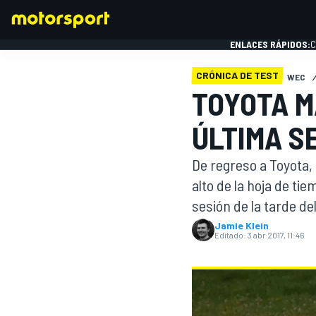
ENLACES RÁPIDOS:
C
CRÓNICA DE TEST
WEC
TOYOTA M
FÓRMULA 1
ÚLTIMA S
De regreso a Toyota,
alto de la hoja de ti
sesión de la tarde de
Jamie Klein
Editado:
3 abr 2017, 11:46