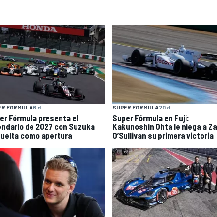
ER FORMULA
6 d
SUPER FORMULA
20 d
er Fórmula presenta el
Super Fórmula en Fuji:
endario de 2027 con Suzuka
Kakunoshin Ohta le niega a Z
vuelta como apertura
O’Sullivan su primera victoria