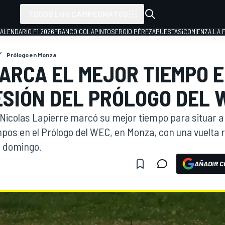
TODOS LOS CAMPEONATOS
ALENDARIO F1 2026
FRANCO COLAPINTO
SERGIO PÉREZ
APUESTAS
¡COMIENZA LA F
Prólogo en Monza
ARCA EL MEJOR TIEMPO E
ESIÓN DEL PRÓLOGO DEL 
 Nicolas Lapierre marcó su mejor tiempo para situar a
empos en el Prólogo del WEC, en Monza, con una vuelta rá
l domingo.
AÑADIR C