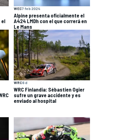
WEC
7 feb 2024
Alpine presenta oficialmente el
 el
A424 LMDh con el que correrá en
Le Mans
WRC
6 d
WRC Finlandia: Sébastien Ogier
 WRC
sufre un grave accidente y es
enviado al hospital