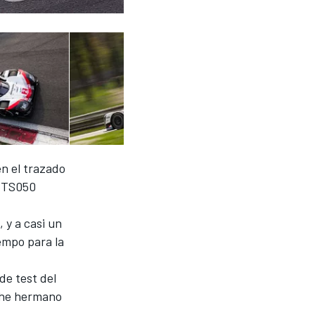
en el trazado
l TS050
, y a casi un
empo para la
de test del
oche hermano