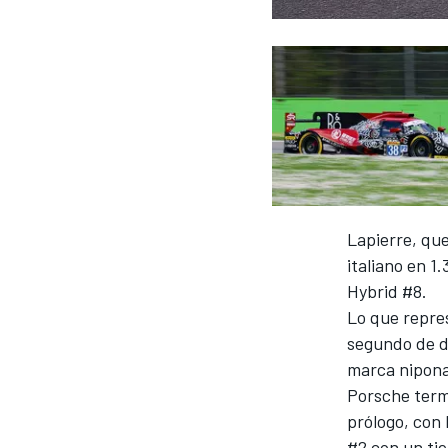
NASCAR CUP
Lapierre, que
italiano en 1
Hybrid #8.
Lo que repre
segundo de d
marca nipona
Porsche termi
prólogo
, con
#2 con un ti