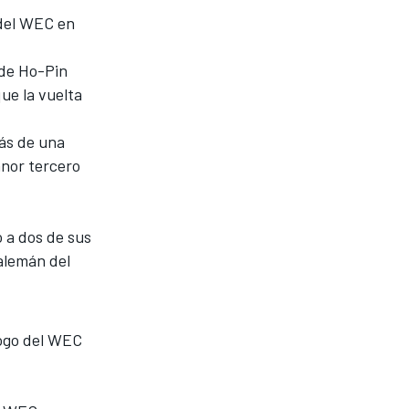
 del WEC en
de Ho-Pin
ue la vuelta
ás de una
anor tercero
 a dos de sus
alemán del
ólogo del WEC