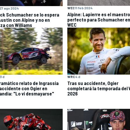
WEC
11 feb 2024
27 ago 2024
Alpine: Lapierre es el maestro
ick Schumacher se lo espera
perfecto para Schumacher en
Austin con Alpine y no en
WEC
za con Williams
WRC
4 d
3 d
Tras su accidente, Ogier
dramático relato de Ingrassia
completará la temporada del
 accidente con Ogier en
2026
landia: "Lo vi desmayarse"