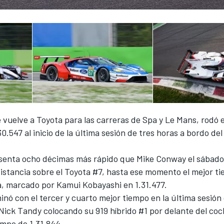
 vuelve a Toyota para las carreras de Spa y Le Mans, rodó 
.30.547 al inicio de la última sesión de tres horas a bordo de
senta ocho décimas más rápido que Mike Conway el sábado
istancia sobre el Toyota #7, hasta ese momento
el mejor ti
, marcado por Kamui Kobayashi en 1.31.477.
nó con el tercer y cuarto mejor tiempo en la última sesión 
 Nick Tandy colocando su 919 híbrido #1 por delante del c
empo de 1.31.844.