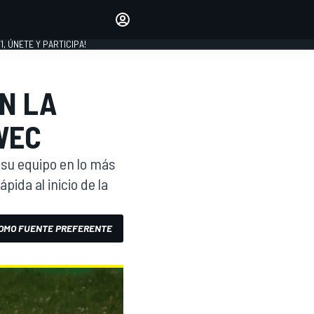
favoritos
Haz que se oiga tu voz
comentando artículos.
1, ÚNETE Y PARTICIPA!
INICIAR SESIÓN
EDICIÓN
N LA
LATINOAMÉRICA
WEC
 su equipo en lo más
pida al inicio de la
OMO FUENTE PREFERENTE