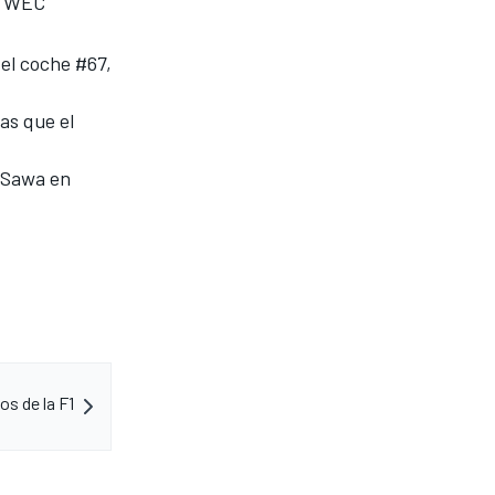
el WEC
 el coche #67,
as que el
a Sawa en
s de la F1