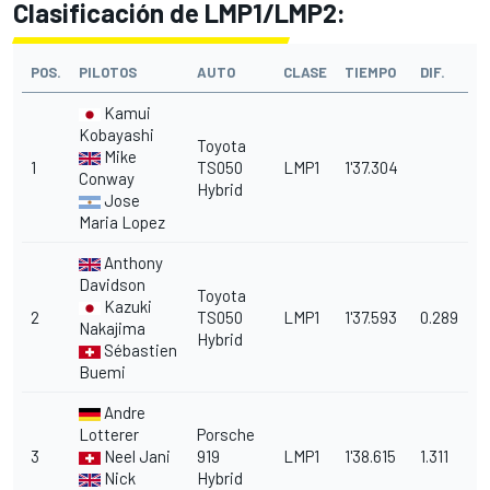
Clasificación de LMP1/LMP2:
POS.
PILOTOS
AUTO
CLASE
TIEMPO
DIF.
Kamui
Kobayashi
Toyota
Mike
1
TS050
LMP1
1'37.304
Conway
Hybrid
Jose
Maria Lopez
Anthony
Davidson
Toyota
Kazuki
2
TS050
LMP1
1'37.593
0.289
Nakajima
Hybrid
Sébastien
Buemi
Andre
Lotterer
Porsche
3
Neel Jani
919
LMP1
1'38.615
1.311
Nick
Hybrid