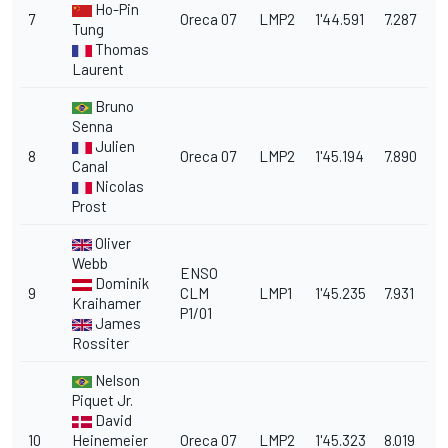
Ho-Pin
7
Oreca 07
LMP2
1'44.591
7.287
Tung
Thomas
Laurent
Bruno
Senna
Julien
8
Oreca 07
LMP2
1'45.194
7.890
Canal
Nicolas
Prost
Oliver
Webb
ENSO
Dominik
9
CLM
LMP1
1'45.235
7.931
Kraihamer
P1/01
James
Rossiter
Nelson
Piquet Jr.
David
10
Heinemeier
Oreca 07
LMP2
1'45.323
8.019