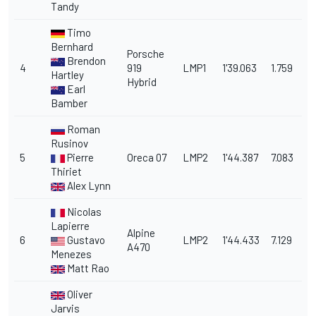
Tandy
Timo
Bernhard
Porsche
Brendon
4
919
LMP1
1'39.063
1.759
Hartley
Hybrid
Earl
Bamber
Roman
Rusinov
5
Pierre
Oreca 07
LMP2
1'44.387
7.083
Thiriet
Alex Lynn
Nicolas
Lapierre
Alpine
6
Gustavo
LMP2
1'44.433
7.129
A470
Menezes
Matt Rao
Oliver
Jarvis