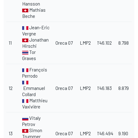
Hansson
Mathias
Beche
Jean-Eric
Vergne
Jonathan
11
Oreca 07
LMP2
1'46.102
8.798
Hirschi
Tor
Graves
François
Perrodo
12
Emmanuel
Oreca 07
LMP2
1'46.183
8.879
Collard
Matthieu
Vaxivière
Vitaly
Petrov
Simon
13
Oreca 07
LMP2
1'46.494
9.190
Trummer