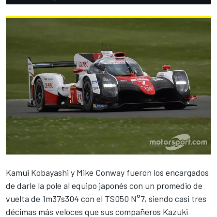
Kamui Kobayashi y Mike Conway fueron los encargados
de darle la pole al equipo japonés con un promedio de
vuelta de 1m37s304 con el TS050 N°7, siendo casi tres
décimas más veloces que sus compañeros Kazuki