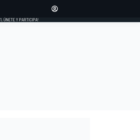
favoritos
Haz que se oiga tu voz
comentando artículos.
1, ÚNETE Y PARTICIPA!
INICIAR SESIÓN
EDICIÓN
LATINOAMÉRICA