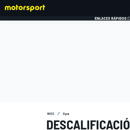
ENLACES RÁPIDOS:
C
FÓRMULA 1
WEC
Spa
DESCALIFICACIÓ