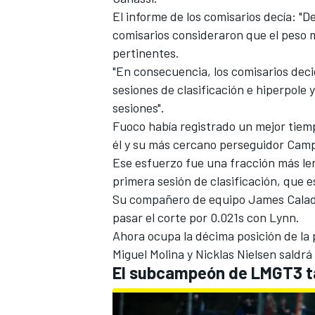
El informe de los comisarios decía: "
FÓRMULA E
comisarios consideraron que el peso 
pertinentes.
"En consecuencia, los comisarios deci
sesiones de clasificación e hiperpole 
sesiones".
Fuoco había registrado un mejor tie
él y su más cercano perseguidor Camp
Ese esfuerzo fue una fracción más le
primera sesión de clasificación, que e
Su compañero de equipo
James Cala
pasar el corte por 0.021s con Lynn.
WRC
Ahora ocupa la décima posición de la
Miguel Molina
y
Nicklas Nielsen
saldrá 
El subcampeón de LMGT3 ta