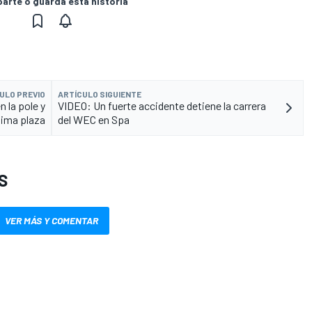
rte o guarda esta historia
ULO PREVIO
ARTÍCULO SIGUIENTE
 la pole y
VIDEO: Un fuerte accidente detiene la carrera
tima plaza
del WEC en Spa
S
VER MÁS Y COMENTAR