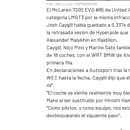
Foto: Marco Losi / KAPPAEMEDIA
El McLaren 720S EVO #95 de
United 
categoría LMGT3 por la misma infracc
Josh Caygill
había quedado a 0.337s 
la retrasada sesión de Hyperpole que 
Alexander Malykhin en Raidillon.
Caygill, Nico Pino y
Marino Sato
tambié
de 18 coches, con el WRT BMW de
Ah
primera fila.
En declaraciones a Autosport tras la 
WEC hasta la fecha, Caygill dijo que 
MÁS CATEGORÍAS
mí".
"El coche se siente realmente muy bien 
Mans al ser sustituido por
Hiroshi Ha
"Como pilotos, y como equipo, nos es
desbloqueando el siguiente paso".