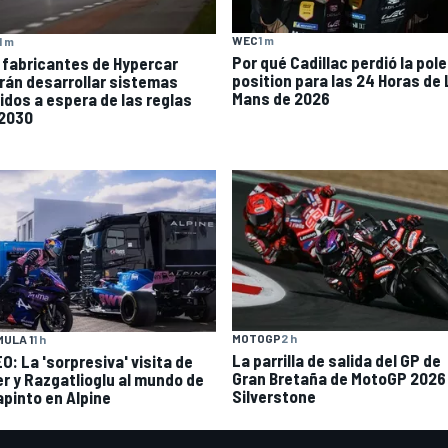
WEC
1 m
1 m
Por qué Cadillac perdió la pole
 fabricantes de Hypercar
position para las 24 Horas de 
rán desarrollar sistemas
Mans de 2026
ridos a espera de las reglas
 2030
MOTOGP
2 h
ULA 1
1 h
La parrilla de salida del GP de
O: La 'sorpresiva' visita de
Gran Bretaña de MotoGP 2026
ler y Razgatlioglu al mundo de
Silverstone
apinto en Alpine