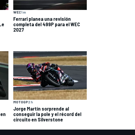
WEC
1 m
Ferrari planea una revisión
Le
completa del 499P para el WEC
2027
MOTOGP
2 h
Jorge Martín sorprende al
 en
conseguir la pole y el récord del
circuito en Silverstone