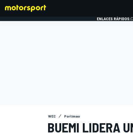
ENLACES RÁPIDOS:
C
FÓRMULA 1
WEC
Portimao
BUEMI LIDERA U