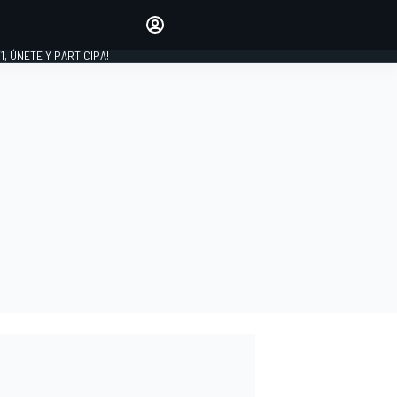
favoritos
Haz que se oiga tu voz
comentando artículos.
1, ÚNETE Y PARTICIPA!
INICIAR SESIÓN
EDICIÓN
LATINOAMÉRICA