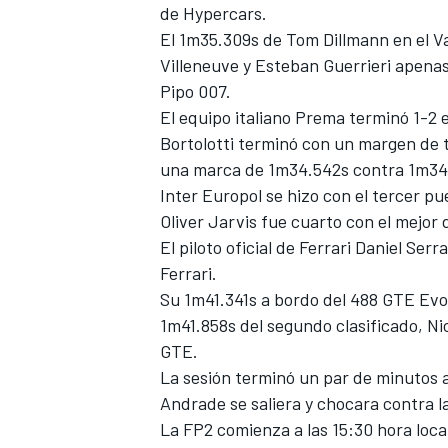
de Hypercars.
El 1m35.309s de
Tom Dillmann
en el V
Villeneuve
y
Esteban Guerrieri
apenas
Pipo 007.
El equipo italiano Prema terminó 1-
Bortolotti
terminó con un margen de tr
una marca de 1m34.542s contra 1m3
Inter Europol se hizo con el tercer p
Oliver Jarvis
fue cuarto con el mejor 
El piloto oficial de Ferrari
Daniel Serra
Ferrari.
Su 1m41.341s a bordo del 488 GTE Evo
1m41.858s del segundo clasificado,
Ni
GTE.
La sesión terminó un par de minutos
Andrade
se saliera y chocara contra 
La FP2 comienza a las 15:30 hora loca