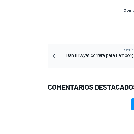
Compa
ARTÍC
Daniil Kvyat correrá para Lamborgh
MÁS CATEGORÍAS
COMENTARIOS DESTACADO