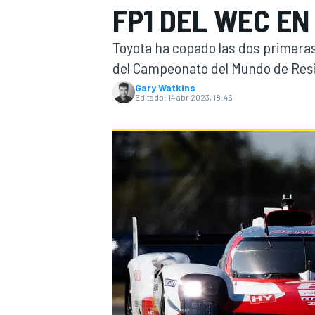
FP1 DEL WEC EN
INDYCAR
Toyota ha copado las dos primeras
del Campeonato del Mundo de Resi
Gary Watkins
Editado:
14 abr 2023, 18:46
MOTOGP