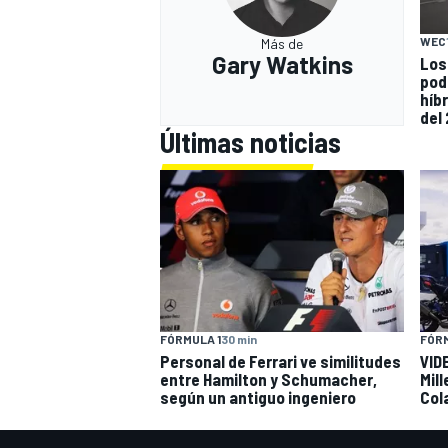
WEC
Más de
Gary Watkins
Los
pod
híb
del
Últimas noticias
FÓRMULA 1
30 min
FÓRM
Personal de Ferrari ve similitudes
VIDE
entre Hamilton y Schumacher,
Mil
según un antiguo ingeniero
Col