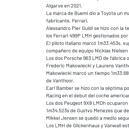
Algarve en 2021.
FÓRMULA E
La marca de Buemi dio a Toyota un ma
fabricante,
Ferrari
.
Alessandro Pier Guidi
se hizo con la t
los Ferrari 499P LMH gestionados po
El piloto italiano marcó 1m33.453s, 
compañero de equipo
Nicklas Nielsen
Los dos Porsche 963 LMD de fábrica o
Frederic Makowiecki
y
Laurens Vanth
Makowiecki marcó un tiempo 1m33.688
de Vanthoor.
Earl Bamber
se hizo con la séptima po
WRC
Racing en el debut del coche america
Los dos Peugeot 9X8 LMDh ocuparon l
1m34.523s de Gustvo Menezes que dejó
Mikkel Jensen se quedó a medio segu
Los LMH de Glickenhaus y
Vanwall
est