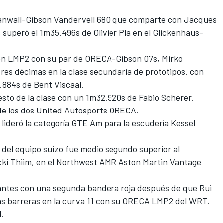
anwall-Gibson Vandervell 680 que comparte con
Jacques
 superó el 1m35.496s de
Olivier Pla
en el Glickenhaus-
2 en LMP2 con su par de ORECA-Gibson 07s,
Mirko
es décimas en la clase secundaria de prototipos. con
4.884s de
Bent Viscaal
.
uesto de la clase con un 1m32.920s de
Fabio Scherer
.
de los dos
United Autosports
ORECA.
lideró la categoría GTE Am para la escudería Kessel
 del equipo suizo fue medio segundo superior al
cki Thiim
, en el
Northwest AMR
Aston Martin Vantage
 antes con una segunda bandera roja después de que
Rui
las barreras en la curva 11 con su ORECA LMP2 del WRT.
l.