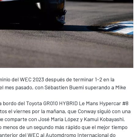
minio del WEC 2023 después de terminar 1-2 en la
 el mes pasado, con Sébastien Buemi superando a
Mike
s a bordo del Toyota GR010 HYBRID Le Mans Hypercar #8
tos el viernes por la mañana, que Conway siguió con una
que comparte con
José María López
y
Kamui Kobayashi
.
co menos de un segundo más rápido que el mejor tiempo
a anterior del WEC al Automdromo Internacional do