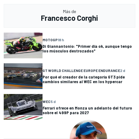
Más de
Francesco Corghi
MOTOGP
18 h
Di Giannantonio: "Primer día ok, aunque tengo
los músculos destrozados"
GT WORLD CHALLENGE EUROPE ENDURANCE
2 d
Por qué el creador de la categoría GT3 pide
cambios similares al WEC en los hypercar
WEC
5 d
Ferrari ofrece en Monza un adelanto del futuro
sobre el 499P para 2027