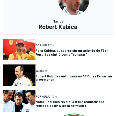
Más de
Robert Kubica
FÓRMULA 1
1 m
Para Kubica, quedarse sin un asiento de F1 en
Ferrari se sintió como "sangrar"
WEC
6 m
Robert Kubica continuará en AF Corse Ferrari en
el WEC 2026
FÓRMULA 1
10 m
Mario Theissen revela: Así fue realmente la
retirada de BMW de la Fórmula 1