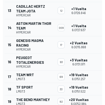
CADILLAC HERTZ
+1 Vuelta
13
TEAM JOTA
12
6:01'26.646
HYPERCAR
ASTON MARTIN THOR
+1 Vuelta
14
TEAM
009
6:01'27.637
HYPERCAR
GENESIS MAGMA
+2 Vueltas
15
RACING
17
6:00'15.868
HYPERCAR
PEUGEOT
+3 Vueltas
16
TOTALENERGIES
93
6:01'31.971
HYPERCAR
TEAM WRT
+19 Vueltas
17
69
LMGT3
6:01'51.257
TF SPORT
+19 Vueltas
18
33
LMGT3
6:01'51.522
THE BEND MANTHEY
+20 Vueltas
19
92
LMGT3
6:00'52.984