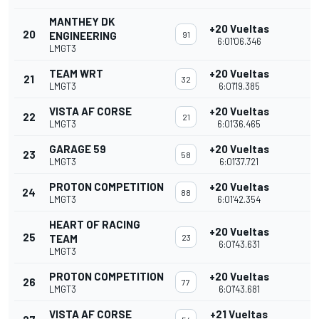
MANTHEY DK
+20 Vueltas
20
ENGINEERING
91
6:01'06.346
LMGT3
TEAM WRT
+20 Vueltas
21
32
LMGT3
6:01'19.385
VISTA AF CORSE
+20 Vueltas
22
21
LMGT3
6:01'36.465
GARAGE 59
+20 Vueltas
23
58
LMGT3
6:01'37.721
PROTON COMPETITION
+20 Vueltas
24
88
LMGT3
6:01'42.354
HEART OF RACING
+20 Vueltas
25
TEAM
23
6:01'43.631
LMGT3
PROTON COMPETITION
+20 Vueltas
26
77
LMGT3
6:01'43.681
VISTA AF CORSE
+21 Vueltas