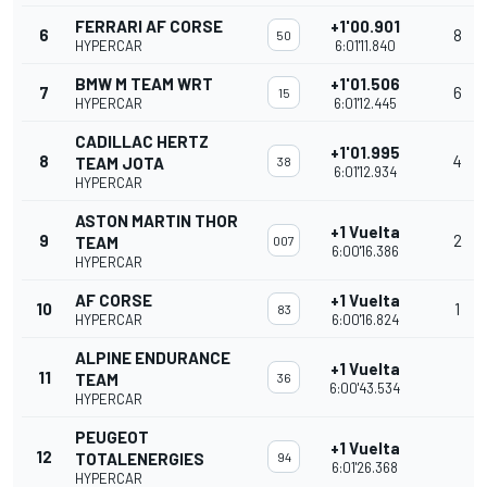
FERRARI AF CORSE
+1'00.901
6
8
50
HYPERCAR
6:01'11.840
BMW M TEAM WRT
+1'01.506
7
6
15
HYPERCAR
6:01'12.445
CADILLAC HERTZ
+1'01.995
8
4
TEAM JOTA
38
6:01'12.934
HYPERCAR
ASTON MARTIN THOR
+1 Vuelta
9
2
TEAM
007
6:00'16.386
HYPERCAR
AF CORSE
+1 Vuelta
10
1
83
HYPERCAR
6:00'16.824
ALPINE ENDURANCE
+1 Vuelta
11
TEAM
36
6:00'43.534
HYPERCAR
PEUGEOT
+1 Vuelta
12
TOTALENERGIES
94
6:01'26.368
HYPERCAR