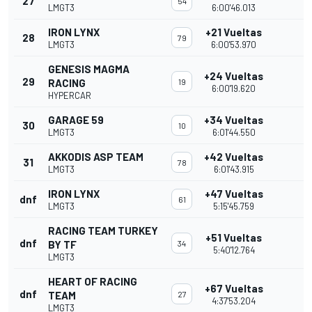
27
54
LMGT3
6:00'46.013
IRON LYNX
+21 Vueltas
28
79
LMGT3
6:00'53.970
GENESIS MAGMA
+24 Vueltas
29
RACING
19
6:00'19.620
HYPERCAR
GARAGE 59
+34 Vueltas
30
10
LMGT3
6:01'44.550
AKKODIS ASP TEAM
+42 Vueltas
31
78
LMGT3
6:01'43.915
IRON LYNX
+47 Vueltas
dnf
61
LMGT3
5:15'45.759
RACING TEAM TURKEY
+51 Vueltas
dnf
BY TF
34
5:40'12.764
LMGT3
HEART OF RACING
+67 Vueltas
dnf
TEAM
27
4:37'53.204
LMGT3