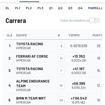
EL
PL1
PL2
PL3
Q1
Q2
Q3
Q4
PARRILLA
Carrera
Todas las estadísticas
CLA
EQUIPO
#
TIEMPO
PUNTOS
TOYOTA RACING
1
6:00'10.939
25
8
HYPERCAR
FERRARI AF CORSE
+13.352
2
19
51
HYPERCAR
6:00'24.291
TOYOTA RACING
+41.187
3
15
7
HYPERCAR
6:00'52.126
ALPINE ENDURANCE
+59.385
4
12
TEAM
35
6:01'10.324
HYPERCAR
BMW M TEAM WRT
+1'00.543
5
10
20
HYPERCAR
6:01'11.482