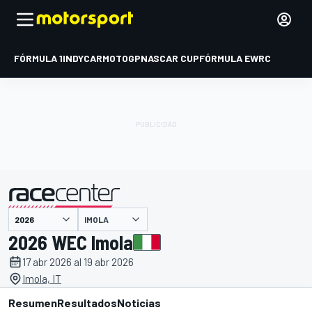
FÓRMULA 1
INDYCAR
MOTOGP
NASCAR CUP
FÓRMULA E
WRC
IMOLA
presentado por
2026 WEC Imola
17 abr 2026 al 19 abr 2026
Imola, IT
Resumen
Resultados
Noticias