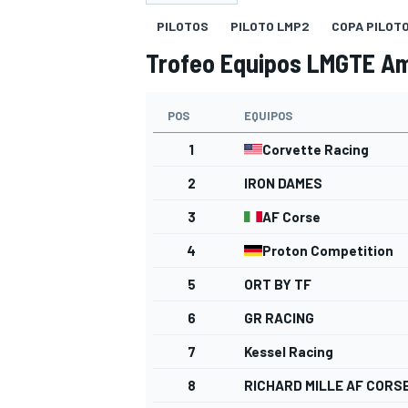
PILOTOS
PILOTO LMP2
COPA PILOT
INDYCAR
Trofeo Equipos LMGTE A
POS
EQUIPOS
1
Corvette Racing
2
IRON DAMES
3
AF Corse
4
Proton Competition
5
ORT BY TF
MOTOGP
6
GR RACING
7
Kessel Racing
8
RICHARD MILLE AF CORS