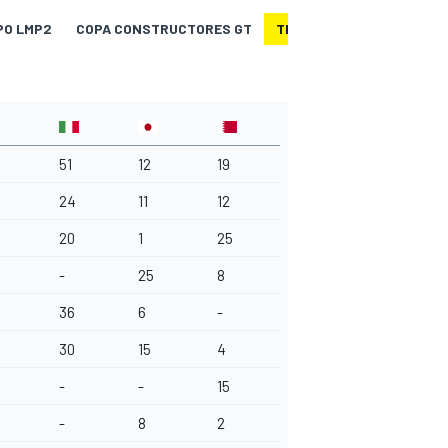
PO LMP2
COPA CONSTRUCTORES GT
TROFEO EQUIPOS LMGTE 
51
12
19
24
11
12
20
1
25
-
25
8
36
6
-
30
15
4
-
-
15
-
8
2