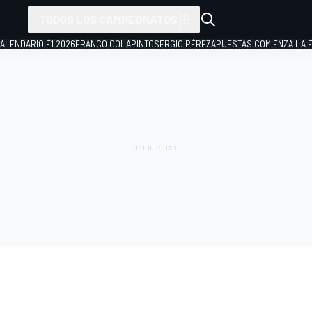
TODOS LOS CAMPEONATOS
ALENDARIO F1 2026
FRANCO COLAPINTO
SERGIO PÉREZ
APUESTAS
¡COMIENZA LA F