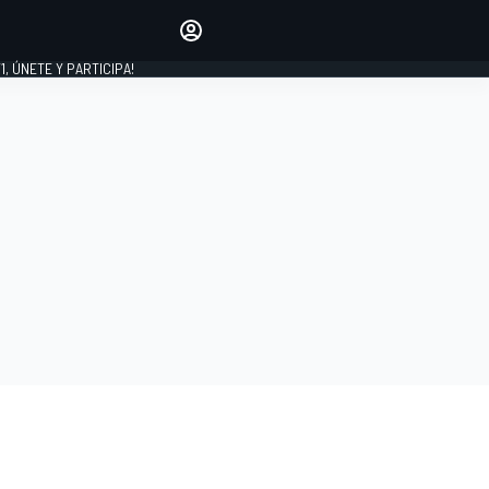
favoritos
Haz que se oiga tu voz
comentando artículos.
1, ÚNETE Y PARTICIPA!
INICIAR SESIÓN
EDICIÓN
LATINOAMÉRICA