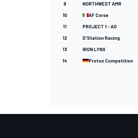
9
NORTHWEST AMR
10
AF Corse
11
PROJECT 1 - AO
12
D'Station Racing
13
IRON LYNX
NASCAR CUP
14
Proton Competition