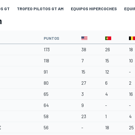
OS GT
TROFEO PILOTOS GT AM
EQUIPOS HIPERCOCHES
EQUI
m
PUNTOS
173
38
26
18
118
7
15
10
91
15
12
-
80
27
6
2
65
3
4
16
64
9
-
-
58
23
1
4
E
56
-
18
25