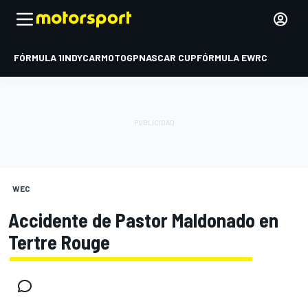
FÓRMULA 1
INDYCAR
MOTOGP
NASCAR CUP
FÓRMULA E
WRC
WEC
Accidente de Pastor Maldonado en
Tertre Rouge