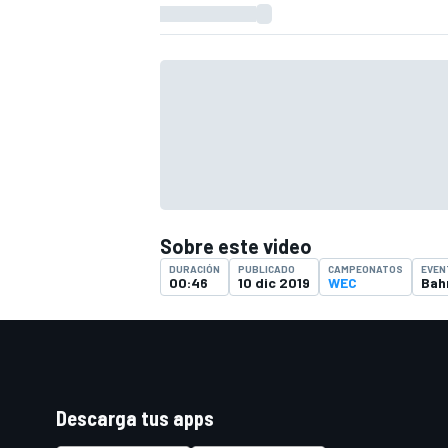
FÓRMULA E
Sobre este video
DURACIÓN
PUBLICADO
CAMPEONATOS
EVEN
00:46
10 dic 2019
WEC
Bah
WRC
Descarga tus apps