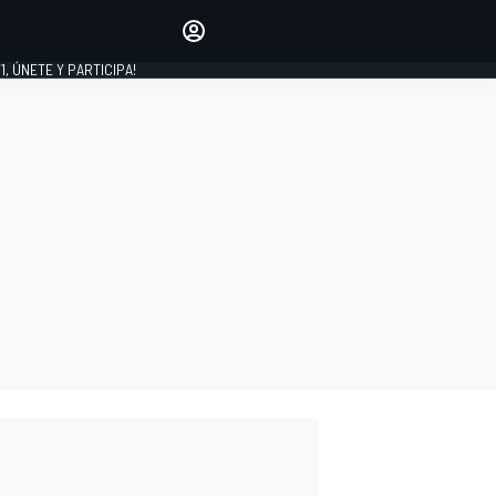
favoritos
Haz que se oiga tu voz
comentando artículos.
1, ÚNETE Y PARTICIPA!
INICIAR SESIÓN
EDICIÓN
LATINOAMÉRICA