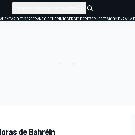
TODOS LOS CAMPEONATOS
ALENDARIO F1 2026
FRANCO COLAPINTO
SERGIO PÉREZ
APUESTAS
¡COMIENZA LA F
Horas de Bahréin