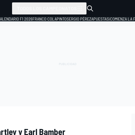
TODOS LOS CAMPEONATOS
ALENDARIO F1 2026
FRANCO COLAPINTO
SERGIO PÉREZ
APUESTAS
¡COMIENZA LA F
rtley y Earl Bamber