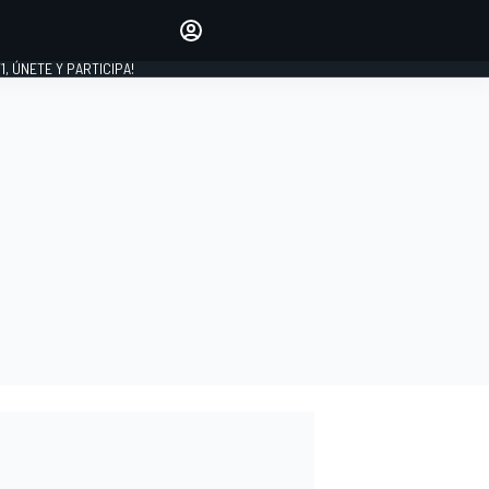
favoritos
Haz que se oiga tu voz
comentando artículos.
1, ÚNETE Y PARTICIPA!
INICIAR SESIÓN
EDICIÓN
LATINOAMÉRICA