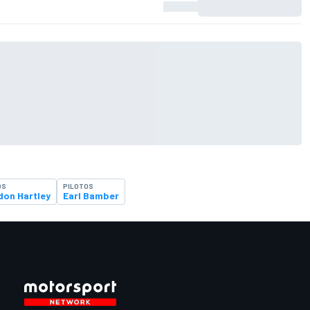
OS
PILOTOS
don Hartley
Earl Bamber