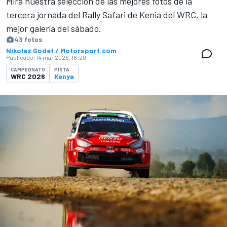
Mira nuestra selección de las mejores fotos de la
tercera jornada del Rally Safari de Kenia del WRC, la
mejor galería del sábado.
43 fotos
Nikolaz Godet / Motorsport.com
Publicado:
14 mar 2026, 18:20
CAMPEONATO
PISTA
WRC 2026
Kenya