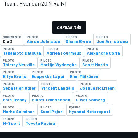
Team, Hyundai i20 N Rally1
CARGAR MÁS
SUBEVENTO
PILOTO
PILOTO
PILOTO
Día 3
Aaron Johnston
Shane Byrne
Jon Armstrong
PILOTO
PILOTO
PILOTO
Takamoto Katsuta
Adrien Fourmaux
Alexandre Coria
PILOTO
PILOTO
PILOTO
Thierry Neuville
Martijn Wydaeghe
Scott Martin
PILOTO
PILOTO
PILOTO
Elfyn Evans
Esapekka Lappi
Enni Mälkönen
PILOTO
PILOTO
PILOTO
Sébastien Ogier
Vincent Landais
Joshua McErlean
PILOTO
PILOTO
PILOTO
Eoin Treacy
Elliott Edmondson
Oliver Solberg
PILOTO
PILOTO
EQUIPO
Marko Salminen
Sami Pajari
Hyundai Motorsport
EQUIPO
EQUIPO
M-Sport
Toyota Racing