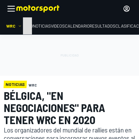
WRC
INICIO
NOTICIAS
VIDEOS
CALENDARIO
RESULTADOS
CLASIFICAC
NOTICIAS
WRC
BÉLGICA, "EN
NEGOCIACIONES" PARA
TENER WRC EN 2020
Los organizadores del mundial de rallies están en
conversaciones para incorporar nuevos eventos al