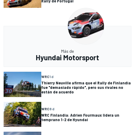
Rally de Portugal
Más de
Hyundai Motorsport
WRC
1 d
Thierry Neuville afirma que el Rally de Finlandia
fue "demasiado rápido", pero sus rivales no
están de acuerdo
WRC
8 d
WRC Finlandia: Adrien Fourmaux lidera un
temprano 1-2 de Hyundai