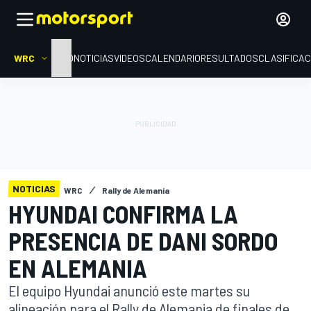
WRC
INICIO
NOTICIAS
VIDEOS
CALENDARIO
RESULTADOS
CLASIFICAC
NOTICIAS
WRC
Rally de Alemania
HYUNDAI CONFIRMA LA
PRESENCIA DE DANI SORDO
EN ALEMANIA
El equipo Hyundai anunció este martes su
alineación para el Rally de Alemania de finales de