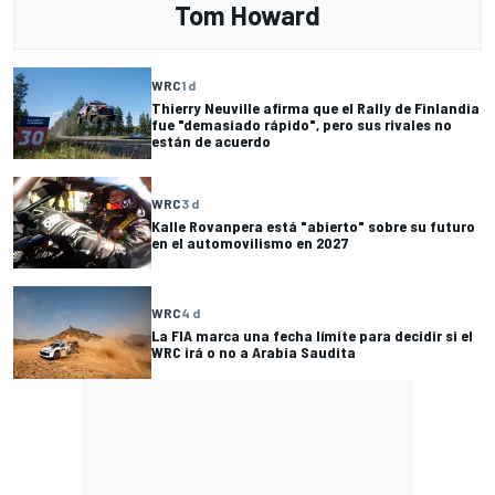
Tom Howard
WRC
1 d
Thierry Neuville afirma que el Rally de Finlandia
fue "demasiado rápido", pero sus rivales no
están de acuerdo
WRC
3 d
Kalle Rovanpera está "abierto" sobre su futuro
en el automovilismo en 2027
WRC
4 d
La FIA marca una fecha límite para decidir si el
WRC irá o no a Arabia Saudita