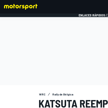
ENLACES RÁPIDOS:
C
FÓRMULA 1
WRC
Rally de Bélgica
KATSUTA REEMP