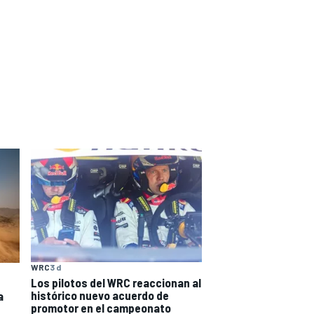
WRC
3 d
Los pilotos del WRC reaccionan al
histórico nuevo acuerdo de
a
promotor en el campeonato