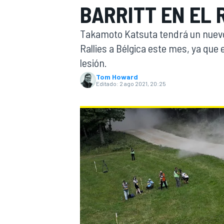
BARRITT EN EL 
INDYCAR
Takamoto Katsuta tendrá un nuevo 
Rallies a Bélgica este mes, ya que 
lesión.
Tom Howard
Editado:
2 ago 2021, 20:25
MOTOGP