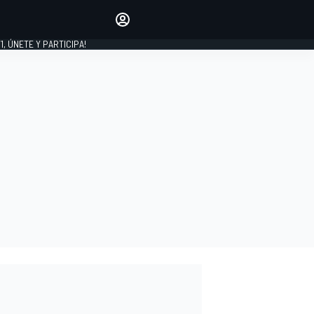
favoritos
Haz que se oiga tu voz
comentando artículos.
1, ÚNETE Y PARTICIPA!
INICIAR SESIÓN
EDICIÓN
LATINOAMÉRICA