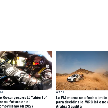
1 d
WRC
2 d
le Rovanpera está "abierto"
La FIA marca una fecha límite
re su futuro en el
para decidir si el WRC irá o no 
omovilismo en 2027
Arabia Saudita