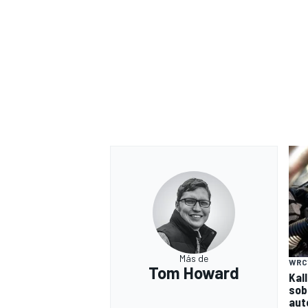
Más de
WRC
Tom Howard
Kal
sob
aut