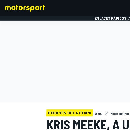
ENLACES RÁPIDOS:
C
FÓRMULA 1
RESUMEN DE LA ETAPA
WRC
Rally de Po
KRIS MEEKE, A 