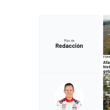
Más de
Redacción
FÓRM
All
his
MÁS CATEGORÍAS
gol