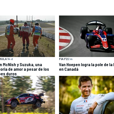
ULA 1
4 d
FIA F2
2 m
an McNish y Suzuka, una
Van Hoepen logra la pole de la
toria de amor a pesar de los
en Canadá
pes duros