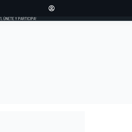
favoritos
Haz que se oiga tu voz
comentando artículos.
1, ÚNETE Y PARTICIPA!
INICIAR SESIÓN
EDICIÓN
LATINOAMÉRICA