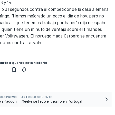
13 y 14.
dió 31 segundos contra el competidor de la casa alemana
mingo. "Hemos mejorado un poco el día de hoy, pero no
do así que tenemos trabajo por hacer"; dijo el español.
i quien tiene un minuto de ventaja sobre el finlandés
ercer Volkswagen. El noruego Mads Ostberg se encuentra
inutos contra Latvala.
rte o guarda esta historia
ULO PREVIO
ARTÍCULO SIGUIENTE
den Paddon
Meeke se llevó el triunfo en Portugal