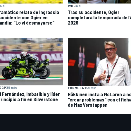
WRC
6 d
5 d
Tras su accidente, Ogier
dramático relato de Ingrassia
completará la temporada del
 accidente con Ogier en
2026
landia: "Lo vi desmayarse"
OGP
35 min
FÓRMULA 1
59 min
l Fernández, imbatible y líder
Häkkinen insta a McLaren a n
rincipio a fin en Silverstone
"crear problemas" con el fich
de Max Verstappen