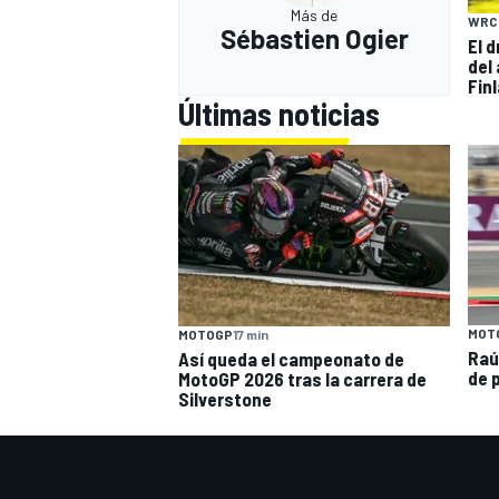
Más de
WRC
Sébastien Ogier
El 
del
Fin
Últimas noticias
MOT
MOTOGP
17 min
Raú
Así queda el campeonato de
de p
MotoGP 2026 tras la carrera de
Silverstone