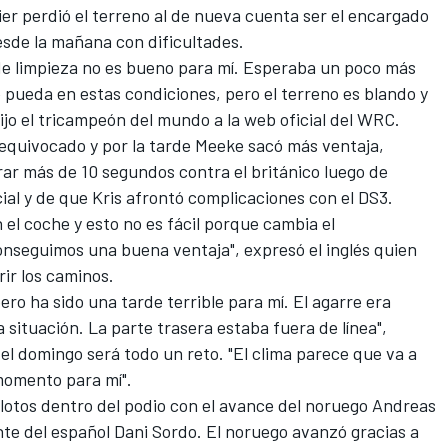
ier perdió el terreno al de nueva cuenta ser el encargado
esde la mañana con dificultades.
 de limpieza no es bueno para mí. Esperaba un poco más
pueda en estas condiciones, pero el terreno es blando y
dijo el tricampeón del mundo a la web oficial del WRC.
 equivocado y por la tarde Meeke sacó más ventaja,
rar más de 10 segundos contra el británico luego de
cial y de que Kris afrontó complicaciones con el DS3.
 el coche y esto no es fácil porque cambia el
nseguimos una buena ventaja", expresó el inglés quien
rir los caminos.
ro ha sido una tarde terrible para mí. El agarre era
a situación. La parte trasera estaba fuera de línea",
 el domingo será todo un reto. "El clima parece que va a
r momento para mí".
ilotos dentro del podio con el avance del noruego Andreas
ante del español Dani Sordo. El noruego avanzó gracias a