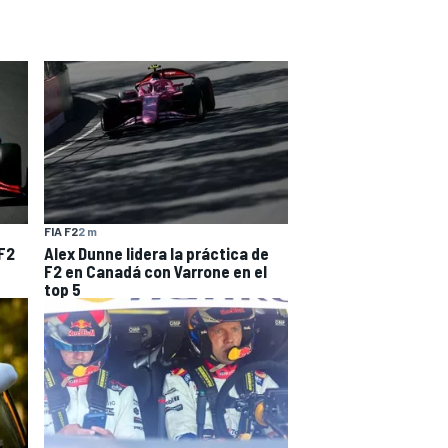
FIA F2
2 m
 F2
Alex Dunne lidera la práctica de
F2 en Canadá con Varrone en el
top 5