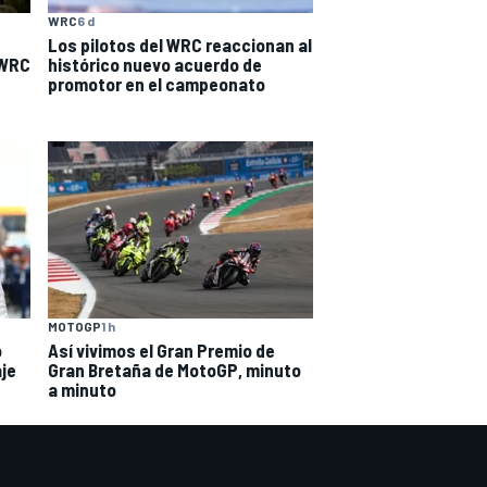
WRC
6 d
Los pilotos del WRC reaccionan al
 WRC
histórico nuevo acuerdo de
promotor en el campeonato
MOTOGP
1 h
o
Así vivimos el Gran Premio de
aje
Gran Bretaña de MotoGP, minuto
a minuto