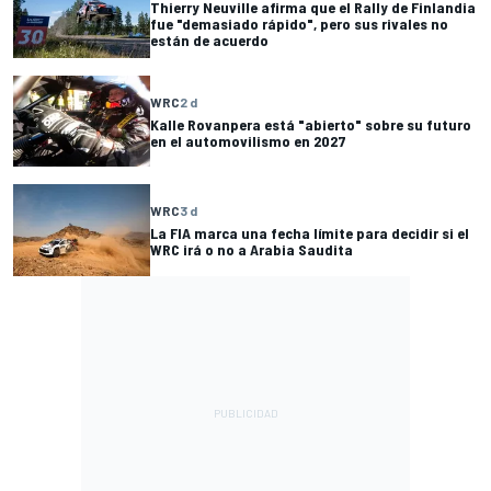
Thierry Neuville afirma que el Rally de Finlandia
fue "demasiado rápido", pero sus rivales no
están de acuerdo
WRC
2 d
Kalle Rovanpera está "abierto" sobre su futuro
en el automovilismo en 2027
WRC
3 d
La FIA marca una fecha límite para decidir si el
WRC irá o no a Arabia Saudita