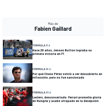
Más de
Fabien Gaillard
FÓRMULA 1
1 d
Hace 20 años, Jenson Button lograba su
primera victoria en F1
FÓRMULA 1
9 d
Por qué Checo Pérez volvió a ser descubierto en
infracción, pero no fue sancionado
FÓRMULA 1
11 d
Leclerc, desconcertado: Ferrari prometía gloria
en Hungría y acabó atrapado en la decepción