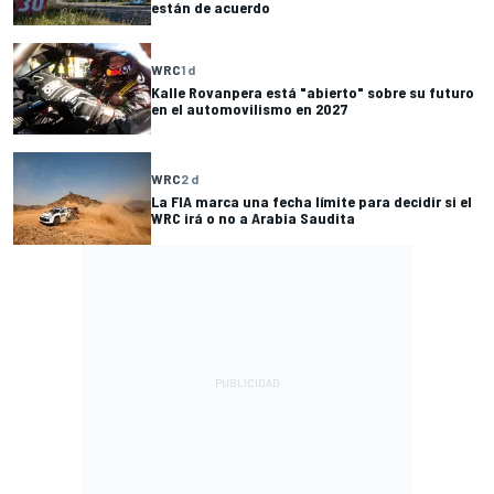
están de acuerdo
WRC
1 d
Kalle Rovanpera está "abierto" sobre su futuro
en el automovilismo en 2027
WRC
2 d
La FIA marca una fecha límite para decidir si el
WRC irá o no a Arabia Saudita