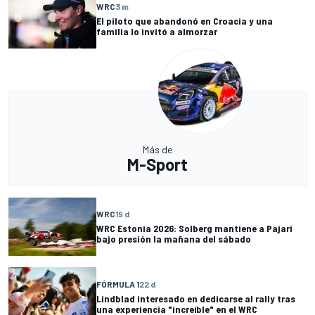
WRC
3 m
El piloto que abandonó en Croacia y una
familia lo invitó a almorzar
Más de
M-Sport
WRC
19 d
WRC Estonia 2026: Solberg mantiene a Pajari
bajo presión la mañana del sábado
FÓRMULA 1
22 d
Lindblad interesado en dedicarse al rally tras
una experiencia "increíble" en el WRC