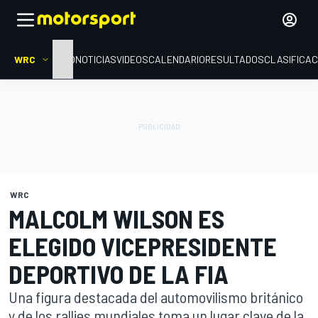
WRC
INICIO
NOTICIAS
VIDEOS
CALENDARIO
RESULTADOS
CLASIFICAC
WRC
MALCOLM WILSON ES
ELEGIDO VICEPRESIDENTE
DEPORTIVO DE LA FIA
Una figura destacada del automovilismo británico
y de los rallies mundiales toma un lugar clave de la