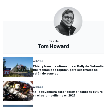
Más de
Tom Howard
WRC
2 d
Thierry Neuville afirma que el Rally de Finlandia
fue "demasiado rápido", pero sus rivales no
están de acuerdo
WRC
3 d
Kalle Rovanpera está "abierto" sobre su futuro
en el automovilismo en 2027