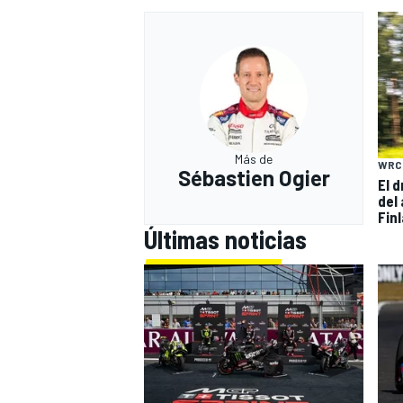
Más de
WRC
Sébastien Ogier
El 
del
Fin
Últimas noticias
MÁS CATEGORÍAS