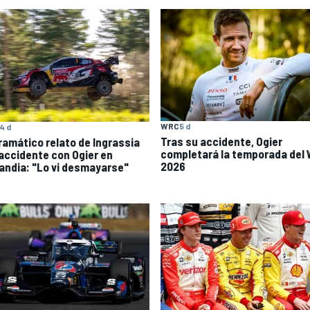
WRC
5 d
4 d
Tras su accidente, Ogier
dramático relato de Ingrassia
completará la temporada del
 accidente con Ogier en
2026
landia: "Lo vi desmayarse"