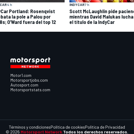
YCAR
4 h
INDYCAR
7 h
yCar Portland: Rosenqvist
Scott McLaughlin pide pacien
ebata la pole a Palou por
mientras David Malukas lucha
8s; O’Ward fuera del top 12
el título de la IndyCar
Motor1.com
Motorsportjobs.com
Autosport.com
Motorsportstats.com
Términos y condiciones
Política de cookies
Política de Privacidad
© 2026
Motorsport Network
Todos los derechos reservados.