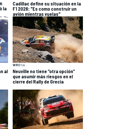
en
Cadillac define su situación en la
 la
F1 2026: "Es como construir un
avión mientras vuelas"
WRC
1 m
n al
Neuville no tiene “otra opción”
que asumir más riesgos en el
cierre del Rally de Grecia