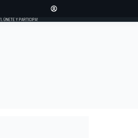
favoritos
Haz que se oiga tu voz
comentando artículos.
1, ÚNETE Y PARTICIPA!
INICIAR SESIÓN
EDICIÓN
LATINOAMÉRICA