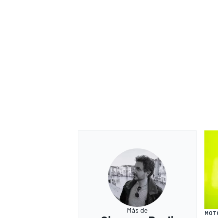
Más de
MOT