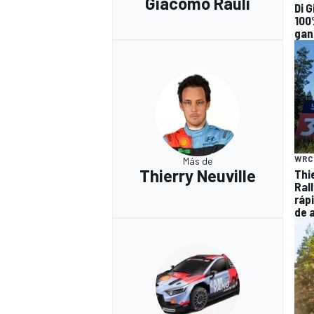
Giacomo Rauli
Di 
100
gan
WRC
Más de
Thierry Neuville
Thie
Ral
ráp
de 