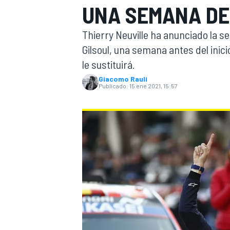
UNA SEMANA D
INDYCAR
Thierry Neuville ha anunciado la se
Gilsoul, una semana antes del ini
le sustituirá.
Giacomo Rauli
Publicado:
15 ene 2021, 15:57
MOTOGP