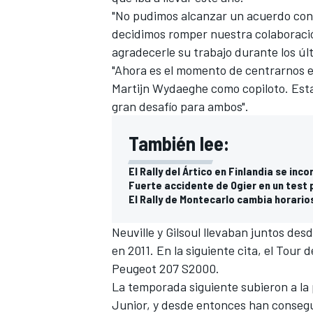
"No pudimos alcanzar un acuerdo con N
FÓRMULA E
decidimos romper nuestra colaboraci
agradecerle su trabajo durante los últ
"Ahora es el momento de centrarnos e
Martijn Wydaeghe como copiloto. Est
gran desafío para ambos".
También lee:
El Rally del Ártico en Finlandia se inc
Fuerte accidente de Ogier en un test 
El Rally de Montecarlo cambia horario
WRC
Neuville y Gilsoul llevaban juntos des
en 2011. En la siguiente cita, el Tour
Peugeot 207 S2000.
La temporada siguiente subieron a la p
Junior, y desde entonces han conseguid