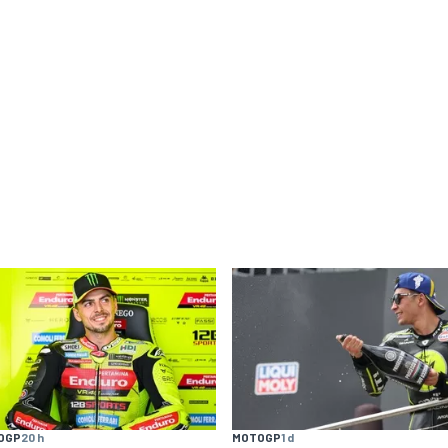
OGP
20 h
MOTOGP
1 d