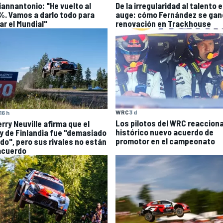
Giannantonio: "He vuelto al
De la irregularidad al talento 
%. Vamos a darlo todo para
auge: cómo Fernández se ganó
ar el Mundial"
renovación en Trackhouse
WRC
3 d
16 h
Los pilotos del WRC reacciona
rry Neuville afirma que el
histórico nuevo acuerdo de
ly de Finlandia fue "demasiado
promotor en el campeonato
ido", pero sus rivales no están
acuerdo