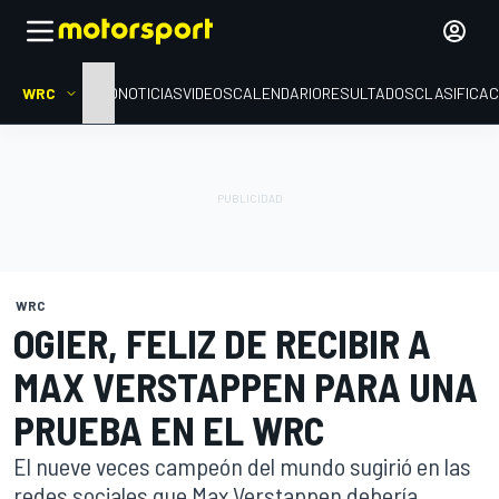
WRC
INICIO
NOTICIAS
VIDEOS
CALENDARIO
RESULTADOS
CLASIFICAC
WRC
OGIER, FELIZ DE RECIBIR A
MAX VERSTAPPEN PARA UNA
PRUEBA EN EL WRC
El nueve veces campeón del mundo sugirió en las
redes sociales que Max Verstappen debería