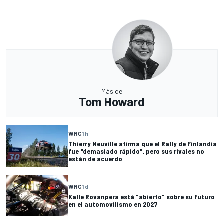
Más de
Tom Howard
WRC
1 h
Thierry Neuville afirma que el Rally de Finlandia
fue "demasiado rápido", pero sus rivales no
están de acuerdo
WRC
1 d
Kalle Rovanpera está "abierto" sobre su futuro
en el automovilismo en 2027