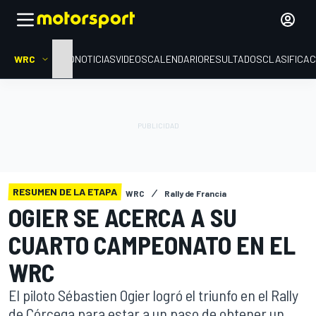
WRC
INICIO
NOTICIAS
VIDEOS
CALENDARIO
RESULTADOS
CLASIFICAC
RESUMEN DE LA ETAPA
WRC
Rally de Francia
OGIER SE ACERCA A SU
CUARTO CAMPEONATO EN EL
WRC
El piloto Sébastien Ogier logró el triunfo en el Rally
de Córcega para estar a un paso de obtener un