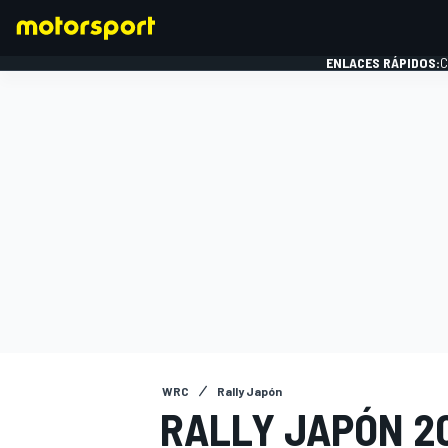
ENLACES RÁPIDOS:
C
FÓRMULA 1
WRC
Rally Japón
RALLY JAPÓN 2