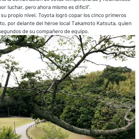
or luchar, pero ahora mismo es difícil”.
 su propio nivel, Toyota logró copar los cinco primeros
to, por delante del héroe local Takamoto Katsuta, quien
4 segundos de su compañero de equipo.