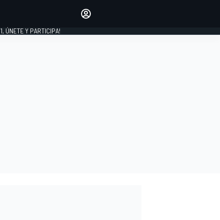
favoritos
Haz que se oiga tu voz
comentando artículos.
1, ÚNETE Y PARTICIPA!
INICIAR SESIÓN
EDICIÓN
LATINOAMÉRICA