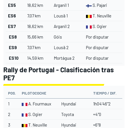
ES5
18,62 km
Arganil 1
S. Pajari
ES6
7,07 km
Lousã 1
T. Neuville
ES7
18,62 km
Arganil 2
S. Ogier
ES8
15,66 km
Góis
Por disputar
ES9
7,07 km
Lousã 2
Por disputar
ES10
14,59 km
Mortágua 2
Por disputar
Rally de Portugal - Clasificación tras
PE7
POS.
PILOTOCOCHE
TIEMPO / DIF.
1
A. Fourmaux
Hyundai
1h04'46"2
2
S. Ogier
Toyota
+4"0
3
T. Neuville
Hyundai
+6"8