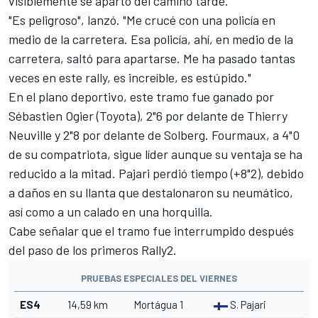
visiblemente se apartó del camino tarde.
"Es peligroso", lanzó. "Me crucé con una policía en
medio de la carretera. Esa policía, ahí, en medio de la
carretera, saltó para apartarse. Me ha pasado tantas
veces en este rally, es increíble, es estúpido."
En el plano deportivo, este tramo fue ganado por
Sébastien Ogier
(Toyota), 2"6 por delante de
Thierry
Neuville
y 2"8 por delante de Solberg. Fourmaux, a 4"0
de su compatriota, sigue líder aunque su ventaja se ha
reducido a la mitad. Pajari perdió tiempo (+8"2), debido
a daños en su llanta que destalonaron su neumático,
así como a un calado en una horquilla.
Cabe señalar que el tramo fue interrumpido después
del paso de los primeros Rally2.
PRUEBAS ESPECIALES DEL VIERNES
ES4
14,59 km
Mortágua 1
S. Pajari