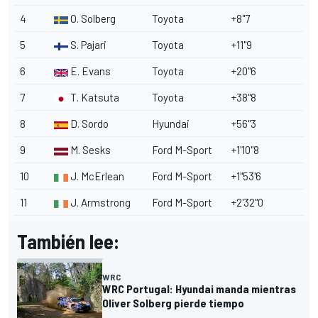
4
O. Solberg
Toyota
+8"7
5
S. Pajari
Toyota
+11"9
6
E. Evans
Toyota
+20"6
7
T. Katsuta
Toyota
+38"8
8
D. Sordo
Hyundai
+56"3
9
M. Sesks
Ford
M-Sport
+1'10"8
10
J. McErlean
Ford M-Sport
+1"53'6
11
J. Armstrong
Ford M-Sport
+2'32"0
También lee:
WRC
WRC Portugal: Hyundai manda mientras
Oliver Solberg pierde tiempo