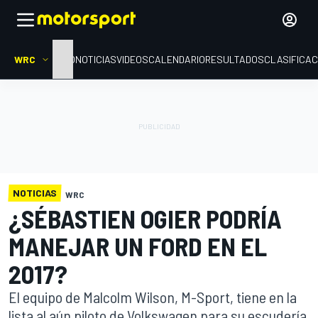
WRC
INICIO
NOTICIAS
VIDEOS
CALENDARIO
RESULTADOS
CLASIFICAC
NOTICIAS
WRC
¿SÉBASTIEN OGIER PODRÍA
MANEJAR UN FORD EN EL
2017?
El equipo de Malcolm Wilson, M-Sport, tiene en la
lista al aún piloto de Volkswagen para su escudería