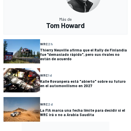
Más de
Tom Howard
WRC
2 h
Thierry Neuville afirma que el Rally de Finlandia
fue "demasiado rápido", pero sus rivales no
están de acuerdo
WRC
1 d
Kalle Rovanpera está "abierto" sobre su futuro
en el automovilismo en 2027
WRC
2 d
La FIA marca una fecha límite para decidir si el
WRC irá o no a Arabia Saudita