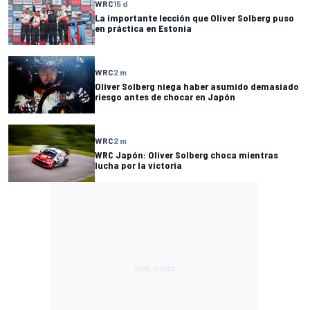
WRC
15 d
La importante lección que Oliver Solberg puso
en práctica en Estonia
WRC
2 m
Oliver Solberg niega haber asumido demasiado
riesgo antes de chocar en Japón
WRC
2 m
WRC Japón: Oliver Solberg choca mientras
lucha por la victoria