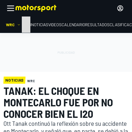
WRC
INICIO
NOTICIAS
VIDEOS
CALENDARIO
RESULTADOS
CLASIFICAC
NOTICIAS
WRC
TANAK: EL CHOQUE EN
MONTECARLO FUE POR NO
CONOCER BIEN EL I20
Ott Tanak continuó la reflexión sobre su accidente
en Montecarlo, y señaló que, en parte, se debió a la