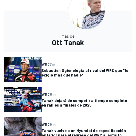
Más de
Ott Tanak
WRC
7 m
Sebastien Ogier elogia al rival del WRC que "lo
exigió más que nadie"
WRC
8 m
Tanak dejará de competir a tiempo completo
en rallies a finales de 2025
WRC
9 m
Tanak vuelve a un Hyundai de especificación
anterior para el regreso del WRC al asfalto