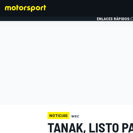
ENLACES RÁPIDOS:
C
FÓRMULA 1
NOTICIAS
WRC
TANAK, LISTO P