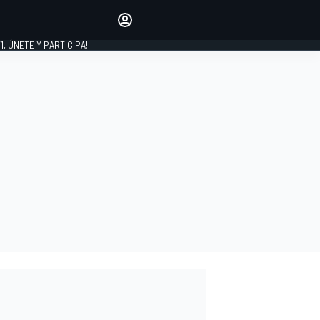
favoritos
Haz que se oiga tu voz
comentando artículos.
1, ÚNETE Y PARTICIPA!
INICIAR SESIÓN
EDICIÓN
LATINOAMÉRICA