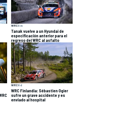
WRC
9 m
Tanak vuelve a un Hyundai de
especificación anterior para el
regreso del WRC al asfalto
WRC
6 d
WRC Finlandia: Sébastien Ogier
 WRC
sufre un grave accidente y es
enviado al hospital