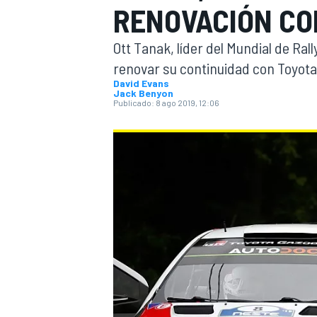
RENOVACIÓN CO
INDYCAR
Ott Tanak, líder del Mundial de Ral
renovar su continuidad con Toyota
David Evans
Jack Benyon
Publicado:
8 ago 2019, 12:06
MOTOGP