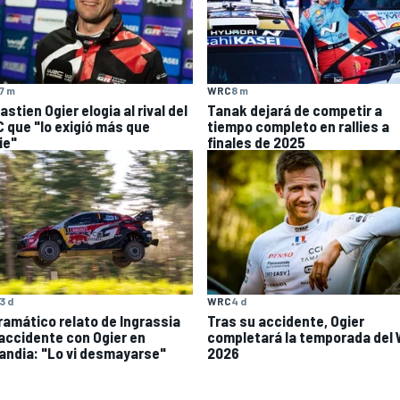
7 m
WRC
8 m
stien Ogier elogia al rival del
Tanak dejará de competir a
 que "lo exigió más que
tiempo completo en rallies a
ie"
finales de 2025
WRC
4 d
3 d
Tras su accidente, Ogier
dramático relato de Ingrassia
completará la temporada del
 accidente con Ogier en
2026
landia: "Lo vi desmayarse"