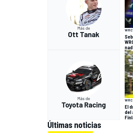
Más de
WRC
Ott Tanak
Seba
WRC
nad
Más de
WRC
Toyota Racing
El 
del
Fin
Últimas noticias