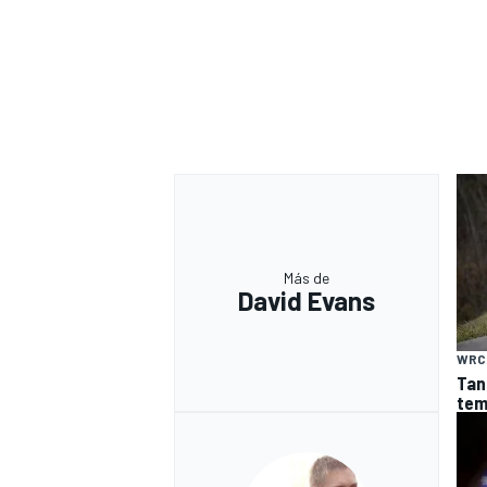
Más de
David Evans
WRC
Tan
tem