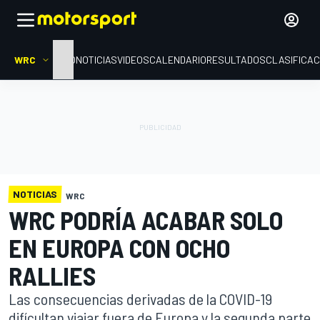
WRC
INICIO
NOTICIAS
VIDEOS
CALENDARIO
RESULTADOS
CLASIFICAC
NOTICIAS
WRC
WRC PODRÍA ACABAR SOLO
EN EUROPA CON OCHO
RALLIES
Las consecuencias derivadas de la COVID-19
difícultan viajar fuera de Europa y la segunda parte