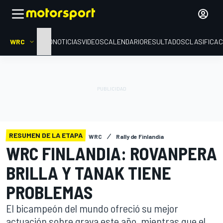
WRC
INICIO
NOTICIAS
VIDEOS
CALENDARIO
RESULTADOS
CLASIFICAC
RESUMEN DE LA ETAPA
WRC
Rally de Finlandia
WRC FINLANDIA: ROVANPERA
BRILLA Y TANAK TIENE
PROBLEMAS
El bicampeón del mundo ofreció su mejor
actuación sobre grava este año, mientras que el