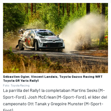
Sébastien Ogier, Vincent Landais, Toyota Gazoo Racing WRT
Toyota GR Yaris Rally1
Foto: Toyota Racing
La parrilla del Rally1 la completaban Martins Sesks (M-
Sport-Ford), Josh McErlean (M-Sport-Ford), el líder del
campeonato
Ott Tanak
y
Gregoire Munster
(M-Sport-
Ford).