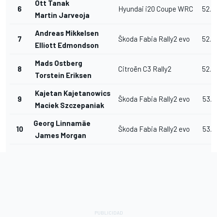
Ott Tanak
6
Hyundai i20 Coupe WRC
52.5
Martin Jarveoja
Andreas Mikkelsen
7
Škoda Fabia Rally2 evo
52.8
Elliott Edmondson
Mads Ostberg
8
Citroën C3 Rally2
52.8
Torstein Eriksen
Kajetan Kajetanowics
9
Škoda Fabia Rally2 evo
53.0
Maciek Szczepaniak
Georg Linnamäe
10
Škoda Fabia Rally2 evo
53.0
James Morgan