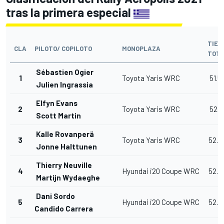
tras la primera especial
TIEM
CLA
PILOTO/ COPILOTO
MONOPLAZA
TOT
Sébastien Ogier
1
Toyota Yaris WRC
51.5
Julien Ingrassia
Elfyn Evans
2
Toyota Yaris WRC
52.1
Scott Martin
Kalle Rovanperä
3
Toyota Yaris WRC
52.3
Jonne Halttunen
Thierry Neuville
4
Hyundai i20 Coupe WRC
52.4
Martijn Wydaeghe
Dani Sordo
5
Hyundai i20 Coupe WRC
52.5
Candido Carrera