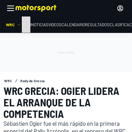
WRC
INICIO
NOTICIAS
VIDEOS
CALENDARIO
RESULTADOS
CLASIFICAC
WRC
Rally de Grecia
WRC GRECIA: OGIER LIDERA
EL ARRANQUE DE LA
COMPETENCIA
Sébastien Ogier fue el más rápido en la primera
especial del Rally Acrópolis, en el regreso del WRC