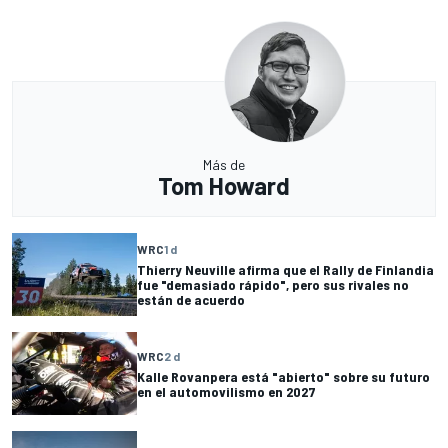
Más de
Tom Howard
WRC
1 d
Thierry Neuville afirma que el Rally de Finlandia
fue "demasiado rápido", pero sus rivales no
están de acuerdo
WRC
2 d
Kalle Rovanpera está "abierto" sobre su futuro
en el automovilismo en 2027