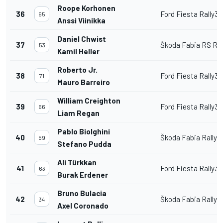
Roope Korhonen
36
Ford Fiesta Rally3
65
Anssi Viinikka
Daniel Chwist
37
Škoda Fabia RS Ral
53
Kamil Heller
Roberto Jr.
38
Ford Fiesta Rally3
71
Mauro Barreiro
William Creighton
39
Ford Fiesta Rally3
66
Liam Regan
Pablo Biolghini
40
Škoda Fabia Rally2
59
Stefano Pudda
Ali Türkkan
41
Ford Fiesta Rally3
63
Burak Erdener
Bruno Bulacia
42
Škoda Fabia Rally2
34
Axel Coronado