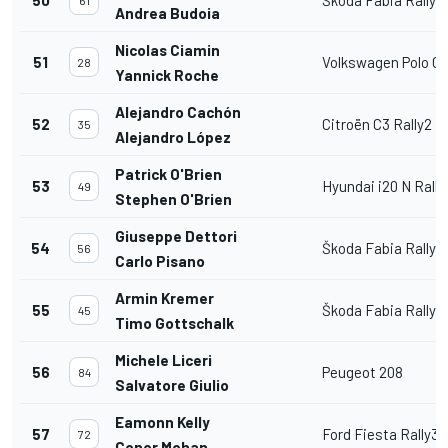
Andrea Budoia
Nicolas Ciamin
51
Volkswagen Polo GT
28
Yannick Roche
Alejandro Cachón
52
Citroën C3 Rally2
35
Alejandro López
Patrick O'Brien
53
Hyundai i20 N Rally
49
Stephen O'Brien
Giuseppe Dettori
54
Škoda Fabia Rally2
56
Carlo Pisano
Armin Kremer
55
Škoda Fabia Rally2
45
Timo Gottschalk
Michele Liceri
56
Peugeot 208
84
Salvatore Giulio
Eamonn Kelly
57
Ford Fiesta Rally3
72
Conor Mohan