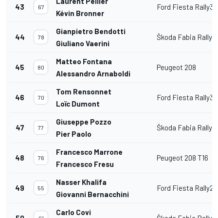
Laurent Pellier
43
Ford Fiesta Rally3
67
Kévin Bronner
Gianpietro Bendotti
44
Škoda Fabia Rally2
78
Giuliano Vaerini
Matteo Fontana
45
Peugeot 208
80
Alessandro Arnaboldi
Tom Rensonnet
46
Ford Fiesta Rally3
70
Loïc Dumont
Giuseppe Pozzo
47
Škoda Fabia Rally2
77
Pier Paolo
Francesco Marrone
48
Peugeot 208 T16
76
Francesco Fresu
Nasser Khalifa
49
Ford Fiesta Rally2
55
Giovanni Bernacchini
Carlo Covi
50
Škoda Fabia Rally2
61