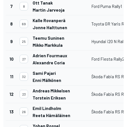
Ott Tanak
7
Ford Puma Rally1
8
Martin Jarveoja
Kalle Rovanperä
8
Toyota GR Yaris Ral
69
Jonne Halttunen
Teemu Suninen
9
Hyundai i20 N Rally
25
Mikko Markkula
Adrien Fourmaux
10
Ford Fiesta Rally2
27
Alexandre Coria
Sami Pajari
11
Škoda Fabia RS Ral
32
Enni Mälkönen
Andreas Mikkelsen
12
Škoda Fabia RS Ral
23
Torstein Eriksen
Emil Lindholm
13
Škoda Fabia RS Ral
26
Reeta Hämäläinen
Yohan Rossel