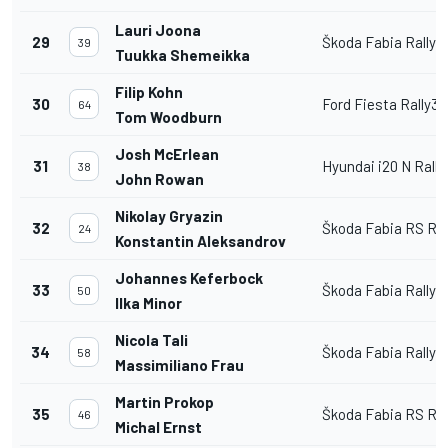
Lauri Joona
29
Škoda Fabia Rally2
39
Tuukka Shemeikka
Filip Kohn
30
Ford Fiesta Rally3
64
Tom Woodburn
Josh McErlean
31
Hyundai i20 N Rally
38
John Rowan
Nikolay Gryazin
32
Škoda Fabia RS Ral
24
Konstantin Aleksandrov
Johannes Keferbock
33
Škoda Fabia Rally2
50
Ilka Minor
Nicola Tali
34
Škoda Fabia Rally2
58
Massimiliano Frau
Martin Prokop
35
Škoda Fabia RS Ral
46
Michal Ernst