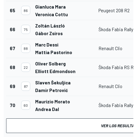
Gianluca Mara
65
Peugeot 208 R2
86
Veronica Cottu
Zoltán László
66
Škoda Fabia Rally2
75
Gábor Zsíros
Marc Dessi
67
Renault Clio
88
Mattia Pastorino
Oliver Solberg
68
Škoda Fabia RS Ral
22
Elliott Edmondson
Slaven Šekuljica
69
Renault Clio
87
Damir Petrović
Maurizio Morato
70
Škoda Fabia Rally2
60
Andrea Dal
VER LOS RESULTA