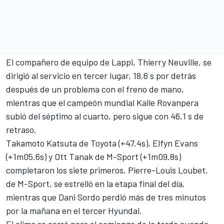
El compañero de equipo de Lappi,
Thierry Neuville
, se
dirigió al servicio en tercer lugar, 18,6 s por detrás
después de un problema con el freno de mano,
mientras que el campeón mundial Kalle Rovanpera
subió del séptimo al cuarto, pero sigue con 46,1 s de
retraso.
Takamoto Katsuta
de Toyota (+47.4s),
Elfyn Evans
(+1m05.6s) y
Ott Tanak
de
M-Sport
(+1m09.8s)
completaron los siete primeros.
Pierre-Louis Loubet
,
de M-Sport, se estrelló en la etapa final del día,
mientras que
Dani Sordo
perdió más de tres minutos
por la mañana en el tercer Hyundai.
El clima se cerró para el comienzo de la tarde cuando