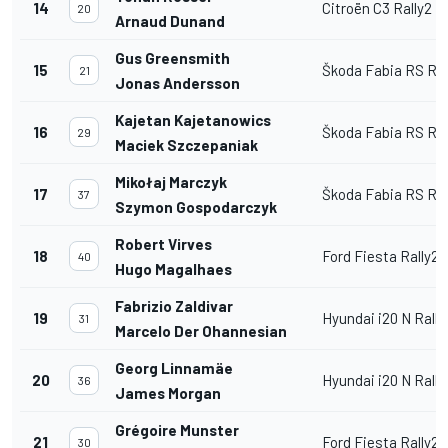
14
Citroën C3 Rally2
20
Arnaud Dunand
Gus Greensmith
15
Škoda Fabia RS Ral
21
Jonas Andersson
Kajetan Kajetanowics
16
Škoda Fabia RS Ral
29
Maciek Szczepaniak
Mikołaj Marczyk
17
Škoda Fabia RS Ral
37
Szymon Gospodarczyk
Robert Virves
18
Ford Fiesta Rally2
40
Hugo Magalhaes
Fabrizio Zaldivar
19
Hyundai i20 N Rally
31
Marcelo Der Ohannesian
Georg Linnamäe
20
Hyundai i20 N Rally
36
James Morgan
Grégoire Munster
21
Ford Fiesta Rally2
30