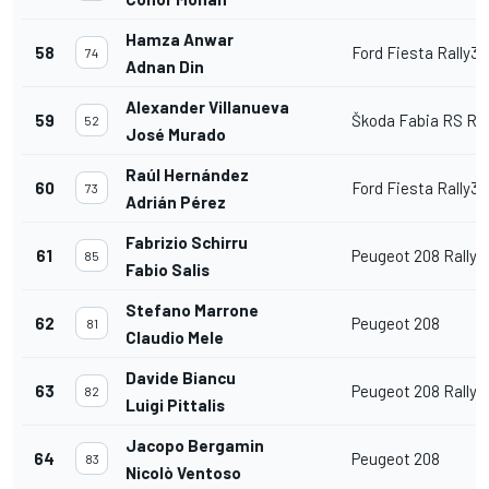
Hamza Anwar
58
Ford Fiesta Rally3
74
Adnan Din
Alexander Villanueva
59
Škoda Fabia RS Ral
52
José Murado
Raúl Hernández
60
Ford Fiesta Rally3
73
Adrián Pérez
Fabrizio Schirru
61
Peugeot 208 Rally4
85
Fabio Salis
Stefano Marrone
62
Peugeot 208
81
Claudio Mele
Davide Biancu
63
Peugeot 208 Rally4
82
Luigi Pittalis
Jacopo Bergamin
64
Peugeot 208
83
Nicolò Ventoso