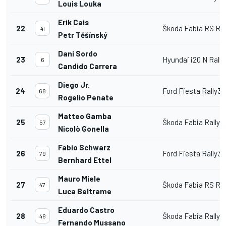
Louis Louka
Erik Cais
22
Škoda Fabia RS Ral
41
Petr Těšínský
Dani Sordo
23
Hyundai i20 N Rally
6
Candido Carrera
Diego Jr.
24
Ford Fiesta Rally3
68
Rogelio Penate
Matteo Gamba
25
Škoda Fabia Rally2
57
Nicolò Gonella
Fabio Schwarz
26
Ford Fiesta Rally3
79
Bernhard Ettel
Mauro Miele
27
Škoda Fabia RS Ral
47
Luca Beltrame
Eduardo Castro
28
Škoda Fabia Rally2
48
Fernando Mussano