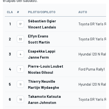
etapas del sábado.
CLA
#
PILOTO/COPILOTO
AUTO
Sébastien Ogier
1
Toyota GR Yaris Ral
17
Vincent Landais
Elfyn Evans
2
Toyota GR Yaris Ral
33
Scott Martin
Esapekka Lappi
3
Hyundai i20 N Rally
4
Janne Ferm
Pierre-Louis Loubet
4
Ford Puma Rally1
7
Nicolas Gilsoul
Thierry Neuville
5
Hyundai i20 N Rally
11
Martijn Wydaeghe
Takamoto Katsuta
6
Toyota GR Yaris Ral
18
Aaron Johnston