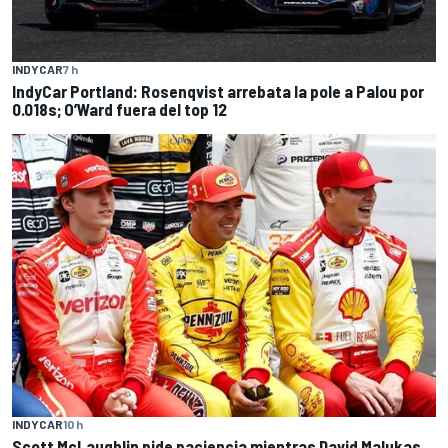
INDYCAR
7 h
IndyCar Portland: Rosenqvist arrebata la pole a Palou por
0.018s; O’Ward fuera del top 12
INDYCAR
10 h
Scott McLaughlin pide paciencia mientras David Malukas