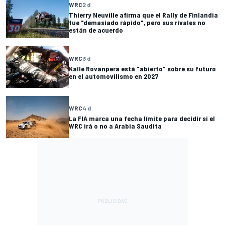
WRC
2 d
Thierry Neuville afirma que el Rally de Finlandia
fue "demasiado rápido", pero sus rivales no
están de acuerdo
WRC
3 d
Kalle Rovanpera está "abierto" sobre su futuro
en el automovilismo en 2027
WRC
4 d
La FIA marca una fecha límite para decidir si el
WRC irá o no a Arabia Saudita