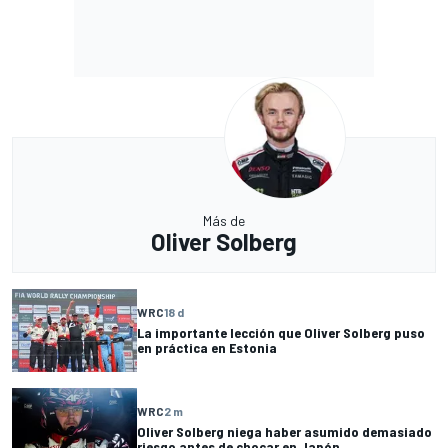
Más de
Oliver Solberg
WRC
18 d
La importante lección que Oliver Solberg puso
en práctica en Estonia
WRC
2 m
Oliver Solberg niega haber asumido demasiado
riesgo antes de chocar en Japón