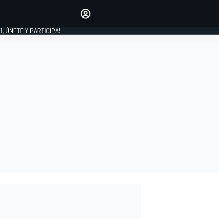
favoritos
Haz que se oiga tu voz
comentando artículos.
1, ÚNETE Y PARTICIPA!
INICIAR SESIÓN
EDICIÓN
LATINOAMÉRICA