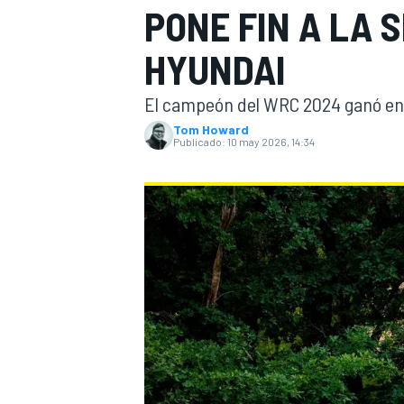
PONE FIN A LA 
INDYCAR
HYUNDAI
El campeón del WRC 2024 ganó en 
Tom Howard
Publicado:
10 may 2026, 14:34
MOTOGP