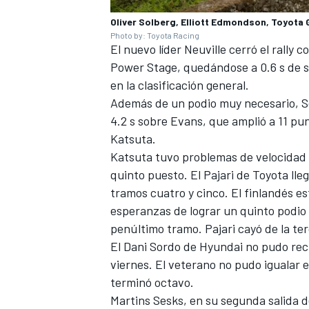
Oliver Solberg, Elliott Edmondson, Toyota 
Photo by: Toyota Racing
El nuevo líder Neuville cerró el rally c
Power Stage, quedándose a 0.6 s de 
en la clasificación general.
Además de un podio muy necesario, So
4.2 s sobre Evans, que amplió a 11 p
Katsuta
.
Katsuta tuvo problemas de velocidad d
quinto puesto. El Pajari de Toyota lle
tramos cuatro y cinco. El finlandés es
esperanzas de lograr un quinto podio 
penúltimo tramo. Pajari cayó de la ter
El
Dani Sordo
de Hyundai no pudo recu
viernes. El veterano no pudo igualar 
terminó octavo.
Martins Sesks, en su segunda salida d