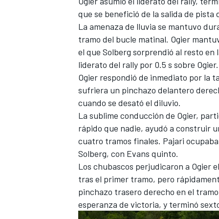
Ogier asumió el liderato del rally, ter
que se benefició de la salida de pista
La amenaza de lluvia se mantuvo dura
tramo del bucle matinal. Ogier mantuv
el que Solberg sorprendió al resto en 
liderato del rally por 0.5 s sobre Ogier.
Ogier respondió de inmediato por la t
sufriera un pinchazo delantero derech
cuando se desató el diluvio.
La sublime conducción de Ogier, part
rápido que nadie, ayudó a construir un
MÁS CATEGORÍAS
cuatro tramos finales. Pajari ocupab
Solberg, con Evans quinto.
Los chubascos perjudicaron a Ogier el
tras el primer tramo, pero rápidament
pinchazo trasero derecho en el tramo
esperanza de victoria, y terminó sexto