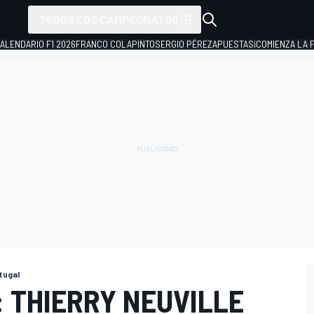
TODOS LOS CAMPEONATOS
ALENDARIO F1 2026
FRANCO COLAPINTO
SERGIO PÉREZ
APUESTAS
¡COMIENZA LA F
rtugal
 THIERRY NEUVILLE