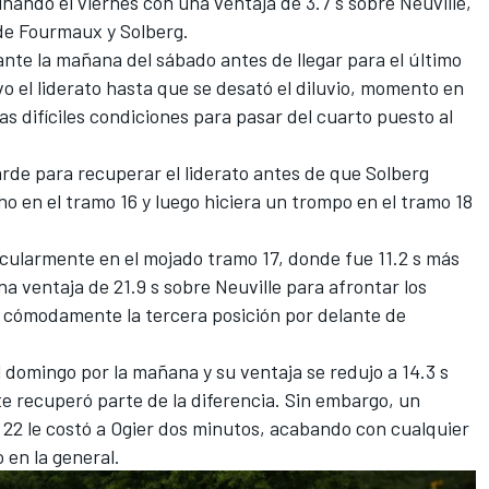
minando el viernes con una ventaja de 3.7 s sobre Neuville,
 de Fourmaux y Solberg.
nte la mañana del sábado antes de llegar para el último
o el liderato hasta que se desató el diluvio, momento en
las difíciles condiciones para pasar del cuarto puesto al
arde para recuperar el liderato antes de que Solberg
o en el tramo 16 y luego hiciera un trompo en el tramo 18
icularmente en el mojado tramo 17, donde fue 11.2 s más
a ventaja de 21.9 s sobre Neuville para afrontar los
a cómodamente la tercera posición por delante de
 domingo por la mañana y su ventaja se redujo a 14.3 s
e recuperó parte de la diferencia. Sin embargo, un
 22 le costó a Ogier dos minutos, acabando con cualquier
 en la general.