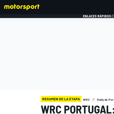
ENLACES RÁPIDOS:
C
FÓRMULA 1
RESUMEN DE LA ETAPA
WRC
Rally de Po
WRC PORTUGAL: