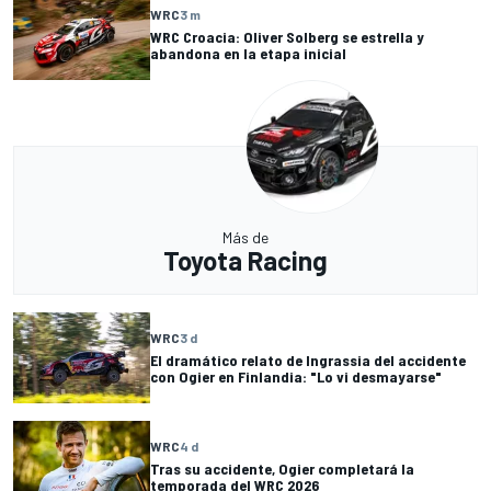
WRC
3 m
WRC Croacia: Oliver Solberg se estrella y
abandona en la etapa inicial
Más de
Toyota Racing
WRC
3 d
El dramático relato de Ingrassia del accidente
con Ogier en Finlandia: "Lo vi desmayarse"
WRC
4 d
Tras su accidente, Ogier completará la
temporada del WRC 2026