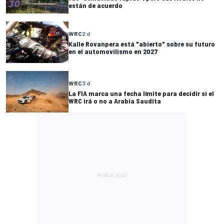
están de acuerdo
WRC
2 d
Kalle Rovanpera está "abierto" sobre su futuro
en el automovilismo en 2027
WRC
3 d
La FIA marca una fecha límite para decidir si el
WRC irá o no a Arabia Saudita