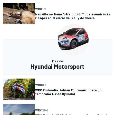
WRC
1 m
Neuville no tiene “otra opción” que asumir más
riesgos en el cierre del Rally de Grecia
Más de
Hyundai Motorsport
WRC
8 d
WRC Finlandia: Adrien Fourmaux lidera un
temprano 1-2 de Hyundai
WRC
20 d