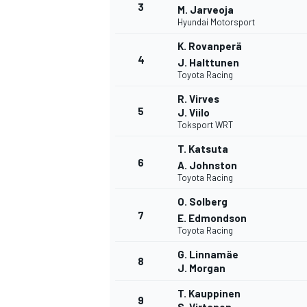
3
M. Jarveoja
Hyundai Motorsport
K. Rovanperä
4
J. Halttunen
Toyota Racing
R. Virves
5
J. Viilo
NASCAR CUP
Toksport WRT
T. Katsuta
6
A. Johnston
Toyota Racing
O. Solberg
7
E. Edmondson
Toyota Racing
G. Linnamäe
8
J. Morgan
T. Kauppinen
9