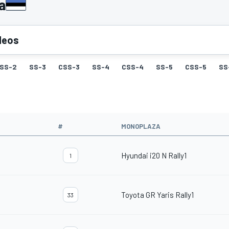
a
deos
SS-2
SS-3
CSS-3
SS-4
CSS-4
SS-5
CSS-5
SS
#
MONOPLAZA
Hyundai i20 N Rally1
1
Toyota GR Yaris Rally1
33