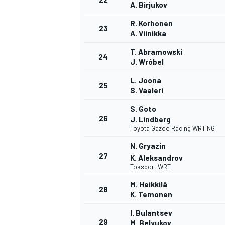
A. Birjukov
R. Korhonen
23
A. Viinikka
T. Abramowski
24
J. Wróbel
L. Joona
25
S. Vaaleri
S. Goto
26
J. Lindberg
Toyota Gazoo Racing WRT NG
MÁS CATEGORÍAS
N. Gryazin
27
K. Aleksandrov
Toksport WRT
M. Heikkilä
28
K. Temonen
I. Bulantsev
29
M. Belyukov