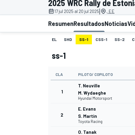
2025 WRC Rally de Estoni
|
INDYCAR
17 jul 2025 al 20 jul 2025
, EE
Resumen
Resultados
Noticias
Vi
EL
SHD
SS-1
CSS-1
SS-2
C
ss-1
CLA
PILOTO/ COPILOTO
T. Neuville
1
M. Wydaeghe
Hyundai Motorsport
MOTOGP
E. Evans
2
S. Martin
Toyota Racing
O. Tanak