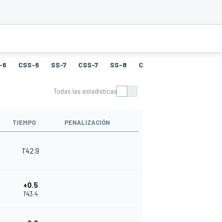
-6
CSS-6
SS-7
CSS-7
SS-8
CSS-8
SS-9
CSS-9
Todas las estadísticas
TIEMPO
PENALIZACIÓN
1'42.9
+0.5
1'43.4