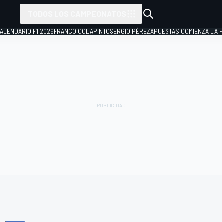
TODOS LOS CAMPEONATOS
ALENDARIO F1 2026
FRANCO COLAPINTO
SERGIO PÉREZ
APUESTAS
¡COMIENZA LA F