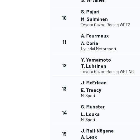
S. Virtanen
FÓRMULA E
S. Pajari
10
M. Salminen
Toyota Gazoo Racing WRT2
A. Fourmaux
11
A. Coria
Hyundai Motorsport
Y. Yamamoto
12
T. Luhtinen
Toyota Gazoo Racing WRT NG
J. McErlean
13
E. Treacy
M-Sport
WRC
G. Munster
14
L. Louka
M-Sport
J. Ralf Nõgene
15
A. Lesk