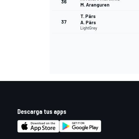
36
M. Aranguren
T. Pärs
37
A. Pärs
LightGrey
Descarga tus apps