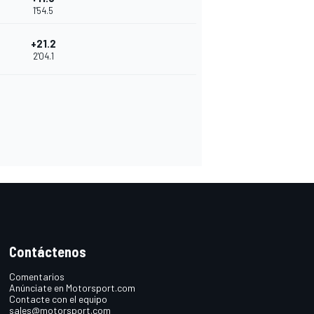
1'54.5
+21.2
2'04.1
Contáctenos
Comentarios
Anúnciate en Motorsport.com
Contacte con el equipo
sales@motorsport.com