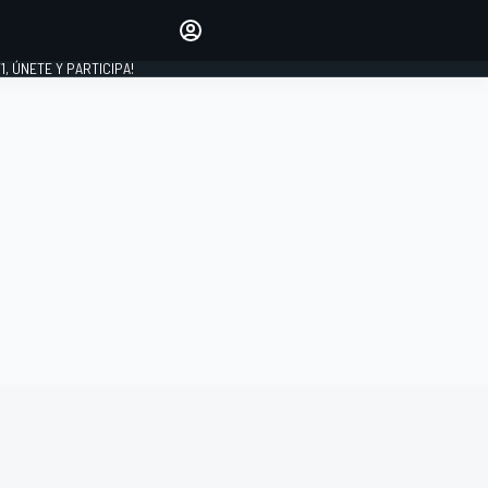
favoritos
Haz que se oiga tu voz
comentando artículos.
1, ÚNETE Y PARTICIPA!
INICIAR SESIÓN
EDICIÓN
LATINOAMÉRICA