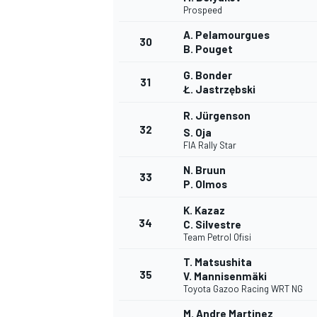
Prospeed
A. Pelamourgues
30
B. Pouget
G. Bonder
31
Ł. Jastrzębski
R. Jürgenson
32
S. Oja
FIA Rally Star
N. Bruun
33
P. Olmos
K. Kazaz
34
C. Silvestre
Team Petrol Ofisi
T. Matsushita
35
V. Mannisenmäki
Toyota Gazoo Racing WRT NG
M. Andre Martinez