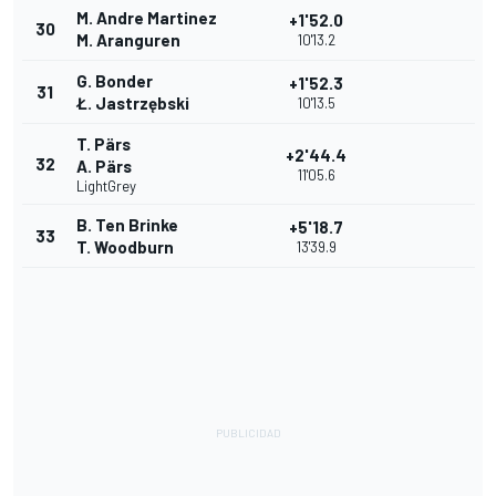
M. Andre Martinez
+1'52.0
30
M. Aranguren
10'13.2
G. Bonder
+1'52.3
31
Ł. Jastrzębski
10'13.5
T. Pärs
+2'44.4
32
A. Pärs
11'05.6
LightGrey
B. Ten Brinke
+5'18.7
33
T. Woodburn
13'39.9