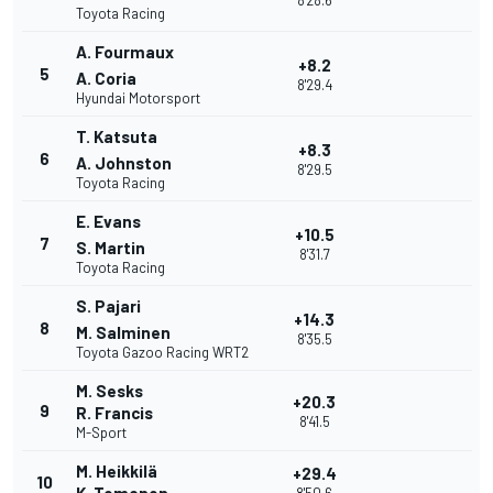
8'28.6
Toyota Racing
A. Fourmaux
+8.2
5
A. Coria
8'29.4
Hyundai Motorsport
T. Katsuta
+8.3
6
A. Johnston
8'29.5
Toyota Racing
E. Evans
+10.5
7
S. Martin
8'31.7
Toyota Racing
S. Pajari
+14.3
8
M. Salminen
8'35.5
Toyota Gazoo Racing WRT2
M. Sesks
+20.3
9
R. Francis
8'41.5
M-Sport
M. Heikkilä
+29.4
10