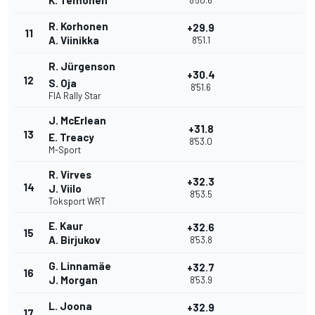
K. Temonen
8'50.6
R. Korhonen
+29.9
11
A. Viinikka
8'51.1
R. Jürgenson
+30.4
12
S. Oja
8'51.6
FIA Rally Star
J. McErlean
+31.8
13
E. Treacy
8'53.0
M-Sport
R. Virves
+32.3
14
J. Viilo
8'53.5
Toksport WRT
E. Kaur
+32.6
15
A. Birjukov
8'53.8
G. Linnamäe
+32.7
16
J. Morgan
8'53.9
L. Joona
+32.9
17