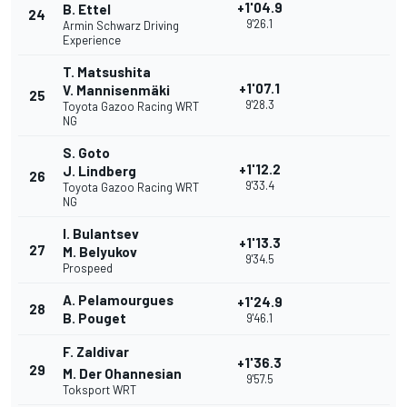
+1'04.9
B. Ettel
24
9'26.1
Armin Schwarz Driving
Experience
T. Matsushita
+1'07.1
V. Mannisenmäki
25
9'28.3
Toyota Gazoo Racing WRT
NG
S. Goto
+1'12.2
J. Lindberg
26
9'33.4
Toyota Gazoo Racing WRT
NG
I. Bulantsev
+1'13.3
27
M. Belyukov
9'34.5
Prospeed
A. Pelamourgues
+1'24.9
28
B. Pouget
9'46.1
F. Zaldivar
+1'36.3
29
M. Der Ohannesian
9'57.5
Toksport WRT