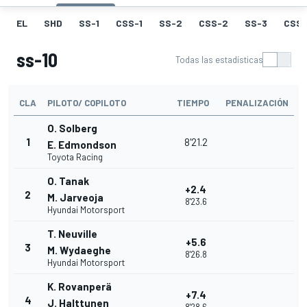
EL
SHD
SS-1
CSS-1
SS-2
CSS-2
SS-3
CSS-
ss-10
Todas las estadísticas
CLA
PILOTO/ COPILOTO
TIEMPO
PENALIZACIÓN
O. Solberg
1
8'21.2
E. Edmondson
Toyota Racing
O. Tanak
+2.4
2
M. Jarveoja
8'23.6
Hyundai Motorsport
T. Neuville
+5.6
3
M. Wydaeghe
8'26.8
Hyundai Motorsport
K. Rovanperä
+7.4
4
J. Halttunen