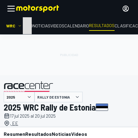
RESULTADOS
WRC
INICIO
NOTICIAS
VIDEOS
CALENDARIO
CLASIFICAC
RALLY DE ESTONIA
presentado por
2025 WRC Rally de Estonia
17 jul 2025 al 20 jul 2025
, EE
Resumen
Resultados
Noticias
Videos