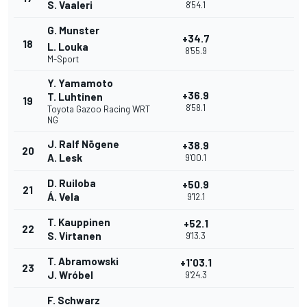
S. Vaaleri
8'54.1
G. Munster
+34.7
18
L. Louka
8'55.9
M-Sport
Y. Yamamoto
+36.9
T. Luhtinen
19
8'58.1
Toyota Gazoo Racing WRT
NG
J. Ralf Nõgene
+38.9
20
A. Lesk
9'00.1
D. Ruiloba
+50.9
21
Á. Vela
9'12.1
T. Kauppinen
+52.1
22
S. Virtanen
9'13.3
T. Abramowski
+1'03.1
23
J. Wróbel
9'24.3
F. Schwarz