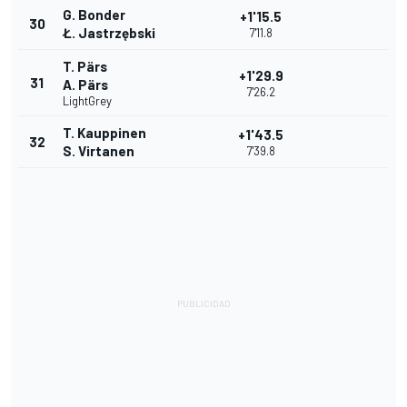
G. Bonder
+1'15.5
30
Ł. Jastrzębski
7'11.8
T. Pärs
+1'29.9
31
A. Pärs
7'26.2
LightGrey
T. Kauppinen
+1'43.5
32
S. Virtanen
7'39.8