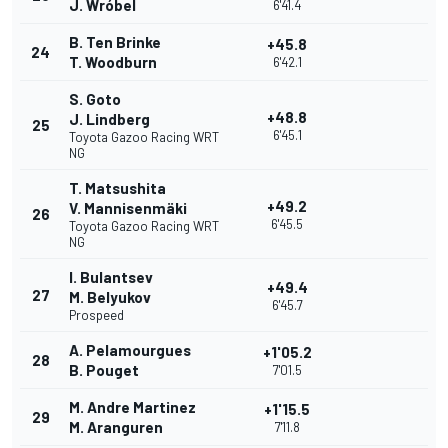
J. Wróbel
6'41.4
B. Ten Brinke
+45.8
24
T. Woodburn
6'42.1
S. Goto
+48.8
J. Lindberg
25
6'45.1
Toyota Gazoo Racing WRT
NG
T. Matsushita
+49.2
V. Mannisenmäki
26
6'45.5
Toyota Gazoo Racing WRT
NG
I. Bulantsev
+49.4
27
M. Belyukov
6'45.7
Prospeed
A. Pelamourgues
+1'05.2
28
B. Pouget
7'01.5
M. Andre Martinez
+1'15.5
29
M. Aranguren
7'11.8