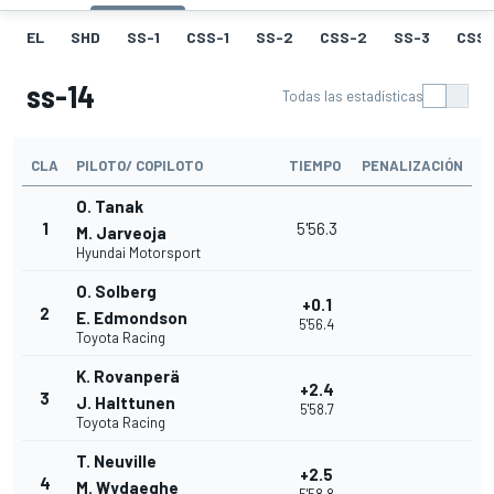
EL
SHD
SS-1
CSS-1
SS-2
CSS-2
SS-3
CSS-
ss-14
Todas las estadísticas
CLA
PILOTO/ COPILOTO
TIEMPO
PENALIZACIÓN
O. Tanak
1
5'56.3
M. Jarveoja
Hyundai Motorsport
O. Solberg
+0.1
2
E. Edmondson
5'56.4
Toyota Racing
K. Rovanperä
+2.4
3
J. Halttunen
5'58.7
Toyota Racing
T. Neuville
+2.5
4
M. Wydaeghe