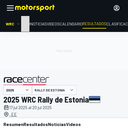
RESULTADOS
WRC
INICIO
NOTICIAS
VIDEOS
CALENDARIO
CLASIFICAC
RALLY DE ESTONIA
presentado por
2025 WRC Rally de Estonia
17 jul 2025 al 20 jul 2025
, EE
Resumen
Resultados
Noticias
Videos