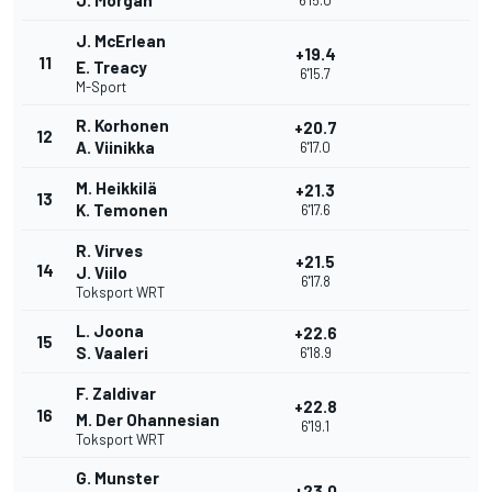
J. Morgan
6'15.0
J. McErlean
+19.4
11
E. Treacy
6'15.7
M-Sport
R. Korhonen
+20.7
12
A. Viinikka
6'17.0
M. Heikkilä
+21.3
13
K. Temonen
6'17.6
R. Virves
+21.5
14
J. Viilo
6'17.8
Toksport WRT
L. Joona
+22.6
15
S. Vaaleri
6'18.9
F. Zaldivar
+22.8
16
M. Der Ohannesian
6'19.1
Toksport WRT
G. Munster
+23.0