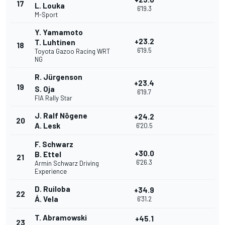
17
L. Louka
6'19.3
M-Sport
Y. Yamamoto
+23.2
T. Luhtinen
18
6'19.5
Toyota Gazoo Racing WRT
NG
R. Jürgenson
+23.4
19
S. Oja
6'19.7
FIA Rally Star
J. Ralf Nõgene
+24.2
20
A. Lesk
6'20.5
F. Schwarz
+30.0
B. Ettel
21
6'26.3
Armin Schwarz Driving
Experience
D. Ruiloba
+34.9
22
Á. Vela
6'31.2
T. Abramowski
+45.1
23