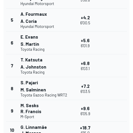
5'58.8
Hyundai Motorsport
A. Fourmaux
+4.2
5
A. Coria
6'00.5
Hyundai Motorsport
E. Evans
+5.6
6
S. Martin
6'01.9
Toyota Racing
T. Katsuta
+6.8
7
A. Johnston
6'03.1
Toyota Racing
S. Pajari
+7.2
8
M. Salminen
6'03.5
Toyota Gazoo Racing WRT2
M. Sesks
+9.6
9
R. Francis
6'05.9
M-Sport
G. Linnamäe
+18.7
10